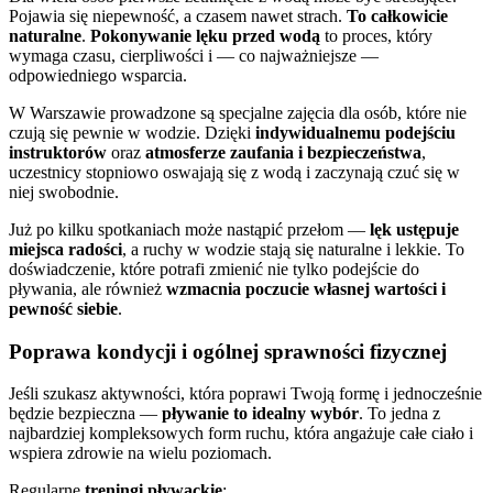
Pojawia się niepewność, a czasem nawet strach.
To całkowicie
naturalne
.
Pokonywanie lęku przed wodą
to proces, który
wymaga czasu, cierpliwości i — co najważniejsze —
odpowiedniego wsparcia.
W Warszawie prowadzone są specjalne zajęcia dla osób, które nie
czują się pewnie w wodzie. Dzięki
indywidualnemu podejściu
instruktorów
oraz
atmosferze zaufania i bezpieczeństwa
,
uczestnicy stopniowo oswajają się z wodą i zaczynają czuć się w
niej swobodnie.
Już po kilku spotkaniach może nastąpić przełom —
lęk ustępuje
miejsca radości
, a ruchy w wodzie stają się naturalne i lekkie. To
doświadczenie, które potrafi zmienić nie tylko podejście do
pływania, ale również
wzmacnia poczucie własnej wartości i
pewność siebie
.
Poprawa kondycji i ogólnej sprawności fizycznej
Jeśli szukasz aktywności, która poprawi Twoją formę i jednocześnie
będzie bezpieczna —
pływanie to idealny wybór
. To jedna z
najbardziej kompleksowych form ruchu, która angażuje całe ciało i
wspiera zdrowie na wielu poziomach.
Regularne
treningi pływackie
: