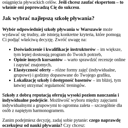
osiągnięcia pływackich celów.
Jeśli chcesz zaufać ekspertom – to
właśnie oni poprowadzą Cię do sukcesu
.
Jak wybrać najlepszą szkołę pływania?
Wybór odpowiedniej szkoły pływania w Warszawie
może
wydawać się trudny, ale istnieją konkretne kryteria, które pomogą
Ci podjąć właściwą decyzję. Zwróć uwagę na:
Doświadczenie i kwalifikacje instruktorów
– im większe,
tym lepiej dostosują program do Twoich potrzeb,
Opinie innych kursantów
– warto sprawdzić recenzje online
i zapytać znajomych,
Elastyczność oferty
– różne formy zajęć (indywidualne,
grupowe) i godziny dopasowane do Twojego grafiku,
Lokalizację szkoły i dostępność basenów
– im bliżej, tym
łatwiej utrzymać regularność treningów.
Szkoły z dobrą reputacją oferują wysoki poziom nauczania i
indywidualne podejście
. Możliwość wyboru między zajęciami
indywidualnymi a grupowymi to ogromna zaleta – szczególnie dla
osób z napiętym harmonogramem.
Zanim podejmiesz decyzję, zadaj sobie pytanie:
czego naprawdę
oczekujesz od nauki pływania?
Czy chcesz: