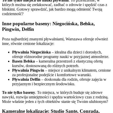
To nie tylko miejsca do nauki pływania
. To przestrzenie, w
których można się zrelaksować, zadbać o zdrowie i spędzić czas z
bliskimi. Gotowy sprawdzić, jak bardzo mogą odmienić Twoją
codzienność?
Inne popularne baseny: Niegocińska, Bełska,
Pingwin, Delfin
Poza najbardziej znanymi pływalniami, Warszawa oferuje również
inne, równie cenione lokalizacje:
Pływalnia Niegocińska
– idealna dla dzieci i dorosłych,
oferuje różnorodne programy nauki w przyjaznej atmosferze.
Basen Bełska
– kameralna przestrzeń z elastyczną ofertą
kursów, dostosowaną do różnych potrzeb.
Pływalnia Pingwin
– miejsce z unikalnym klimatem, cenione
za profesjonalne podejście i komfortowe warunki.
Pływalnia Delfin
– doskonała dla rodzin, oferuje zajęcia w
przyjaznym i bezpiecznym środowisku.
To nie tylko baseny
. To miejsca, w których buduje się zdrowe
nawyki, rozwija umiejętności i spędza wartościowy czas z rodziną.
Może właśnie jeden z tych obiektów stanie się Twoim ulubionym?
Kameralne lokalizacje: Studio Sante, Conrada,