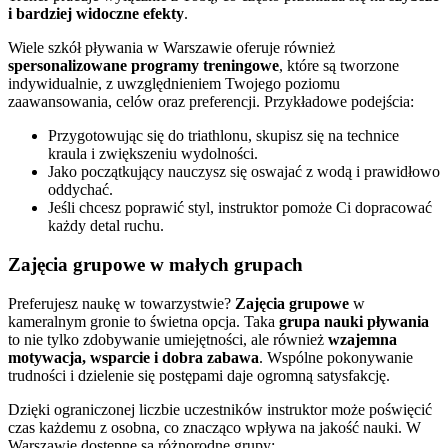
i bardziej widoczne efekty
.
Wiele szkół pływania w Warszawie oferuje również
spersonalizowane programy treningowe
, które są tworzone
indywidualnie, z uwzględnieniem Twojego poziomu
zaawansowania, celów oraz preferencji. Przykładowe podejścia:
Przygotowując się do triathlonu, skupisz się na technice
kraula i zwiększeniu wydolności.
Jako początkujący nauczysz się oswajać z wodą i prawidłowo
oddychać.
Jeśli chcesz poprawić styl, instruktor pomoże Ci dopracować
każdy detal ruchu.
Zajęcia grupowe w małych grupach
Preferujesz naukę w towarzystwie?
Zajęcia grupowe
w
kameralnym gronie to świetna opcja. Taka
grupa nauki pływania
to nie tylko zdobywanie umiejętności, ale również
wzajemna
motywacja, wsparcie i dobra zabawa
. Wspólne pokonywanie
trudności i dzielenie się postępami daje ogromną satysfakcję.
Dzięki ograniczonej liczbie uczestników instruktor może poświęcić
czas każdemu z osobna, co znacząco wpływa na jakość nauki. W
Warszawie dostępne są różnorodne grupy: