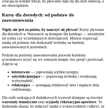
wracają na kolejne lekcje, bo pływanie staje się dla nich radością, a
nie obowiązkiem.
Kursy dla dorosłych: od podstaw do
zaawansowania
Nigdy nie jest za późno, by nauczyć się pływać!
Kursy pływania
dla dorosłych w Warszawie są dostępne dla każdego — niezależnie
od wieku czy wcześniejszych doświadczeń. Możesz rozpocząć
naukę od podstaw lub doskonalić technikę na bardziej
zaawansowanych poziomach.
Podział na poziomy zaawansowania pozwala każdemu
uczestnikowi uczyć się we własnym tempie, bez presji i porównań.
Zajęcia są:
intensywne
— zapewniają szybkie postępy,
satysfakcjonujące
— poprawiają technikę i zwiększają
wytrzymałość,
relaksujące
— pomagają redukować stres i napięcie dnia
codziennego.
Dla osób szukających dodatkowych wyzwań dostępne są również
warsztaty tematyczne
oraz
wyjazdy rekreacyjno-sportowe
. To
doskonała okazja, by połączyć naukę z wypoczynkiem i odkryć, że