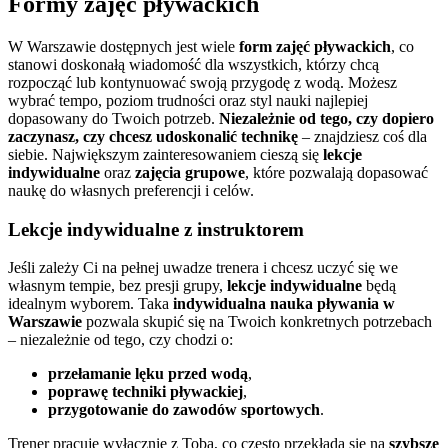
Formy zajęć pływackich
W Warszawie dostępnych jest wiele
form zajęć pływackich
, co
stanowi doskonałą wiadomość dla wszystkich, którzy chcą
rozpocząć lub kontynuować swoją przygodę z wodą. Możesz
wybrać tempo, poziom trudności oraz styl nauki najlepiej
dopasowany do Twoich potrzeb.
Niezależnie od tego, czy dopiero
zaczynasz, czy chcesz udoskonalić technikę
– znajdziesz coś dla
siebie. Największym zainteresowaniem cieszą się
lekcje
indywidualne
oraz
zajęcia grupowe
, które pozwalają dopasować
naukę do własnych preferencji i celów.
Lekcje indywidualne z instruktorem
Jeśli zależy Ci na pełnej uwadze trenera i chcesz uczyć się we
własnym tempie, bez presji grupy,
lekcje indywidualne
będą
idealnym wyborem. Taka
indywidualna nauka pływania w
Warszawie
pozwala skupić się na Twoich konkretnych potrzebach
– niezależnie od tego, czy chodzi o:
przełamanie lęku przed wodą
,
poprawę techniki pływackiej
,
przygotowanie do zawodów sportowych
.
Trener pracuje wyłącznie z Tobą, co często przekłada się na
szybsze