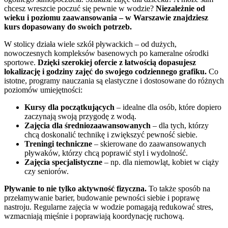
chcesz wreszcie poczuć się pewnie w wodzie?
Niezależnie od
wieku i poziomu zaawansowania – w Warszawie znajdziesz
kurs dopasowany do swoich potrzeb.
W stolicy działa wiele szkół pływackich – od dużych,
nowoczesnych kompleksów basenowych po kameralne ośrodki
sportowe.
Dzięki szerokiej ofercie z łatwością dopasujesz
lokalizację i godziny zajęć do swojego codziennego grafiku.
Co
istotne, programy nauczania są elastyczne i dostosowane do różnych
poziomów umiejętności:
Kursy dla początkujących
– idealne dla osób, które dopiero
zaczynają swoją przygodę z wodą.
Zajęcia dla średniozaawansowanych
– dla tych, którzy
chcą doskonalić technikę i zwiększyć pewność siebie.
Treningi techniczne
– skierowane do zaawansowanych
pływaków, którzy chcą poprawić styl i wydolność.
Zajęcia specjalistyczne
– np. dla niemowląt, kobiet w ciąży
czy seniorów.
Pływanie to nie tylko aktywność fizyczna.
To także sposób na
przełamywanie barier, budowanie pewności siebie i poprawę
nastroju. Regularne zajęcia w wodzie pomagają redukować stres,
wzmacniają mięśnie i poprawiają koordynację ruchową.