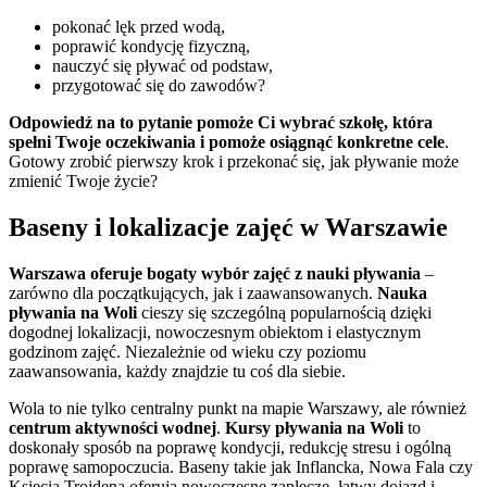
pokonać lęk przed wodą,
poprawić kondycję fizyczną,
nauczyć się pływać od podstaw,
przygotować się do zawodów?
Odpowiedź na to pytanie pomoże Ci wybrać szkołę, która
spełni Twoje oczekiwania i pomoże osiągnąć konkretne cele
.
Gotowy zrobić pierwszy krok i przekonać się, jak pływanie może
zmienić Twoje życie?
Baseny i lokalizacje zajęć w Warszawie
Warszawa oferuje bogaty wybór zajęć z nauki pływania
–
zarówno dla początkujących, jak i zaawansowanych.
Nauka
pływania na Woli
cieszy się szczególną popularnością dzięki
dogodnej lokalizacji, nowoczesnym obiektom i elastycznym
godzinom zajęć. Niezależnie od wieku czy poziomu
zaawansowania, każdy znajdzie tu coś dla siebie.
Wola to nie tylko centralny punkt na mapie Warszawy, ale również
centrum aktywności wodnej
.
Kursy pływania na Woli
to
doskonały sposób na poprawę kondycji, redukcję stresu i ogólną
poprawę samopoczucia. Baseny takie jak Inflancka, Nowa Fala czy
Księcia Trojdena oferują nowoczesne zaplecze, łatwy dojazd i