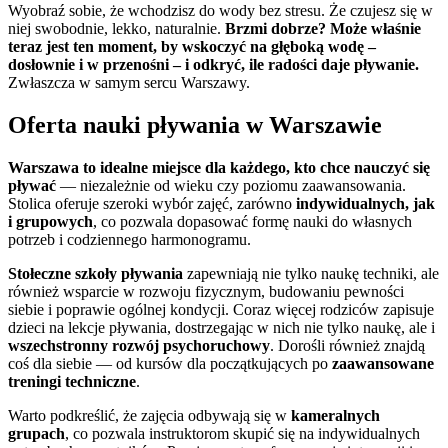
Wyobraź sobie, że wchodzisz do wody bez stresu. Że czujesz się w
niej swobodnie, lekko, naturalnie.
Brzmi dobrze? Może właśnie
teraz jest ten moment, by wskoczyć na głęboką wodę –
dosłownie i w przenośni – i odkryć, ile radości daje pływanie.
Zwłaszcza w samym sercu Warszawy.
Oferta nauki pływania w Warszawie
Warszawa to idealne miejsce dla każdego, kto chce nauczyć się
pływać
— niezależnie od wieku czy poziomu zaawansowania.
Stolica oferuje szeroki wybór zajęć, zarówno
indywidualnych, jak
i grupowych
, co pozwala dopasować formę nauki do własnych
potrzeb i codziennego harmonogramu.
Stołeczne szkoły pływania
zapewniają nie tylko naukę techniki, ale
również wsparcie w rozwoju fizycznym, budowaniu pewności
siebie i poprawie ogólnej kondycji. Coraz więcej rodziców zapisuje
dzieci na lekcje pływania, dostrzegając w nich nie tylko naukę, ale i
wszechstronny rozwój psychoruchowy
. Dorośli również znajdą
coś dla siebie — od kursów dla początkujących po
zaawansowane
treningi techniczne
.
Warto podkreślić, że zajęcia odbywają się w
kameralnych
grupach
, co pozwala instruktorom skupić się na indywidualnych