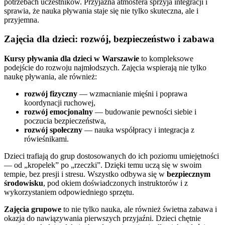
potrzebach uczestników. Przyjazna atmosfera sprzyja integracji i
sprawia, że nauka pływania staje się nie tylko skuteczna, ale i
przyjemna.
Zajęcia dla dzieci: rozwój, bezpieczeństwo i zabawa
Kursy pływania dla dzieci w Warszawie
to kompleksowe
podejście do rozwoju najmłodszych. Zajęcia wspierają nie tylko
naukę pływania, ale również:
rozwój fizyczny
— wzmacnianie mięśni i poprawa
koordynacji ruchowej,
rozwój emocjonalny
— budowanie pewności siebie i
poczucia bezpieczeństwa,
rozwój społeczny
— nauka współpracy i integracja z
rówieśnikami.
Dzieci trafiają do grup dostosowanych do ich poziomu umiejętności
— od „kropelek” po „rzeczki”. Dzięki temu uczą się w swoim
tempie, bez presji i stresu. Wszystko odbywa się w
bezpiecznym
środowisku
, pod okiem doświadczonych instruktorów i z
wykorzystaniem odpowiedniego sprzętu.
Zajęcia grupowe
to nie tylko nauka, ale również świetna zabawa i
okazja do nawiązywania pierwszych przyjaźni. Dzieci chętnie