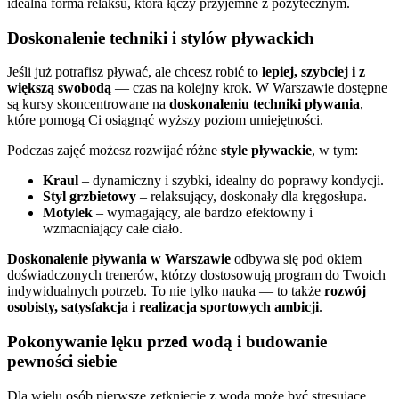
idealna forma relaksu, która łączy przyjemne z pożytecznym.
Doskonalenie techniki i stylów pływackich
Jeśli już potrafisz pływać, ale chcesz robić to
lepiej, szybciej i z
większą swobodą
— czas na kolejny krok. W Warszawie dostępne
są kursy skoncentrowane na
doskonaleniu techniki pływania
,
które pomogą Ci osiągnąć wyższy poziom umiejętności.
Podczas zajęć możesz rozwijać różne
style pływackie
, w tym:
Kraul
– dynamiczny i szybki, idealny do poprawy kondycji.
Styl grzbietowy
– relaksujący, doskonały dla kręgosłupa.
Motylek
– wymagający, ale bardzo efektowny i
wzmacniający całe ciało.
Doskonalenie pływania w Warszawie
odbywa się pod okiem
doświadczonych trenerów, którzy dostosowują program do Twoich
indywidualnych potrzeb. To nie tylko nauka — to także
rozwój
osobisty, satysfakcja i realizacja sportowych ambicji
.
Pokonywanie lęku przed wodą i budowanie
pewności siebie
Dla wielu osób pierwsze zetknięcie z wodą może być stresujące.