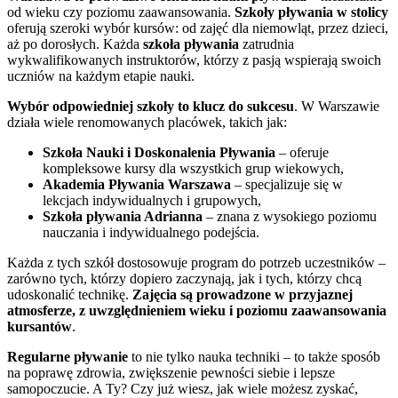
od wieku czy poziomu zaawansowania.
Szkoły pływania w stolicy
oferują szeroki wybór kursów: od zajęć dla niemowląt, przez dzieci,
aż po dorosłych. Każda
szkoła pływania
zatrudnia
wykwalifikowanych instruktorów, którzy z pasją wspierają swoich
uczniów na każdym etapie nauki.
Wybór odpowiedniej szkoły to klucz do sukcesu
. W Warszawie
działa wiele renomowanych placówek, takich jak:
Szkoła Nauki i Doskonalenia Pływania
– oferuje
kompleksowe kursy dla wszystkich grup wiekowych,
Akademia Pływania Warszawa
– specjalizuje się w
lekcjach indywidualnych i grupowych,
Szkoła pływania Adrianna
– znana z wysokiego poziomu
nauczania i indywidualnego podejścia.
Każda z tych szkół dostosowuje program do potrzeb uczestników –
zarówno tych, którzy dopiero zaczynają, jak i tych, którzy chcą
udoskonalić technikę.
Zajęcia są prowadzone w przyjaznej
atmosferze, z uwzględnieniem wieku i poziomu zaawansowania
kursantów
.
Regularne pływanie
to nie tylko nauka techniki – to także sposób
na poprawę zdrowia, zwiększenie pewności siebie i lepsze
samopoczucie. A Ty? Czy już wiesz, jak wiele możesz zyskać,