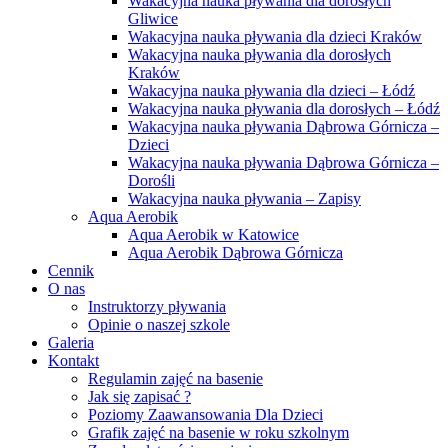
Wakacyjna nauka pływania dla dorosłych
Gliwice
Wakacyjna nauka pływania dla dzieci Kraków
Wakacyjna nauka pływania dla dorosłych
Kraków
Wakacyjna nauka pływania dla dzieci – Łódź
Wakacyjna nauka pływania dla dorosłych – Łódź
Wakacyjna nauka pływania Dąbrowa Górnicza –
Dzieci
Wakacyjna nauka pływania Dąbrowa Górnicza –
Dorośli
Wakacyjna nauka pływania – Zapisy
Aqua Aerobik
Aqua Aerobik w Katowice
Aqua Aerobik Dąbrowa Górnicza
Cennik
O nas
Instruktorzy pływania
Opinie o naszej szkole
Galeria
Kontakt
Regulamin zajęć na basenie
Jak się zapisać ?
Poziomy Zaawansowania Dla Dzieci
Grafik zajęć na basenie w roku szkolnym