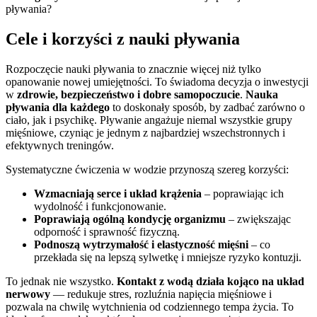
pływania?
Cele i korzyści z nauki pływania
Rozpoczęcie nauki pływania to znacznie więcej niż tylko
opanowanie nowej umiejętności. To świadoma decyzja o inwestycji
w
zdrowie, bezpieczeństwo i dobre samopoczucie
.
Nauka
pływania dla każdego
to doskonały sposób, by zadbać zarówno o
ciało, jak i psychikę. Pływanie angażuje niemal wszystkie grupy
mięśniowe, czyniąc je jednym z najbardziej wszechstronnych i
efektywnych treningów.
Systematyczne ćwiczenia w wodzie przynoszą szereg korzyści:
Wzmacniają serce i układ krążenia
– poprawiając ich
wydolność i funkcjonowanie.
Poprawiają ogólną kondycję organizmu
– zwiększając
odporność i sprawność fizyczną.
Podnoszą wytrzymałość i elastyczność mięśni
– co
przekłada się na lepszą sylwetkę i mniejsze ryzyko kontuzji.
To jednak nie wszystko.
Kontakt z wodą działa kojąco na układ
nerwowy
— redukuje stres, rozluźnia napięcia mięśniowe i
pozwala na chwilę wytchnienia od codziennego tempa życia. To