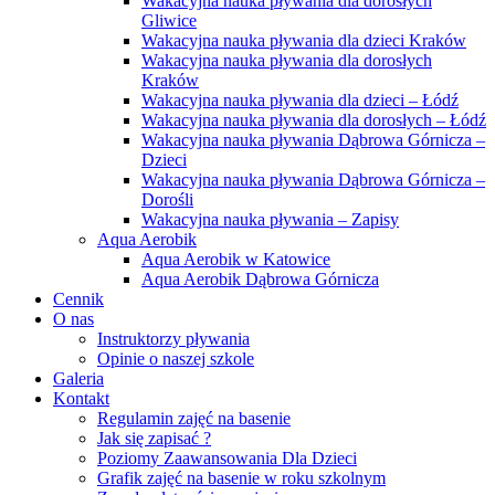
Wakacyjna nauka pływania dla dorosłych
Gliwice
Wakacyjna nauka pływania dla dzieci Kraków
Wakacyjna nauka pływania dla dorosłych
Kraków
Wakacyjna nauka pływania dla dzieci – Łódź
Wakacyjna nauka pływania dla dorosłych – Łódź
Wakacyjna nauka pływania Dąbrowa Górnicza –
Dzieci
Wakacyjna nauka pływania Dąbrowa Górnicza –
Dorośli
Wakacyjna nauka pływania – Zapisy
Aqua Aerobik
Aqua Aerobik w Katowice
Aqua Aerobik Dąbrowa Górnicza
Cennik
O nas
Instruktorzy pływania
Opinie o naszej szkole
Galeria
Kontakt
Regulamin zajęć na basenie
Jak się zapisać ?
Poziomy Zaawansowania Dla Dzieci
Grafik zajęć na basenie w roku szkolnym