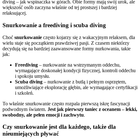
diving – jak wspinaczka w górach. Obie formy mają swój urok, ale
większość osób zaczyna właśnie od tej prostszej i bardziej
relaksującej.
Snurkowanie a freediving i scuba diving
Choć
snurkowanie
często kojarzy się z wakacyjnym relaksem, dla
wielu staje się początkiem prawdziwej pasji. Z czasem niektórzy
decydują się na bardziej zaawansowane formy nurkowania, takie
jak:
Freediving
– nurkowanie na wstrzymanym oddechu,
wymagające doskonałej kondycji fizycznej, kontroli oddechu
i spokoju umysłu.
Scuba diving
– nurkowanie z butlą i pełnym osprzętem,
umożliwiające eksplorację głębin, ale wymagające certyfikacji
i szkoleń.
To właśnie snurkowanie często rozpala pierwszą iskrę fascynacji
podwodnym światem.
Jest jak pierwszy taniec z oceanem – lekki,
swobodny, ale pełen emocji i zachwytu
.
Czy snurkowanie jest dla każdego, także dla
nieumiejących pływać