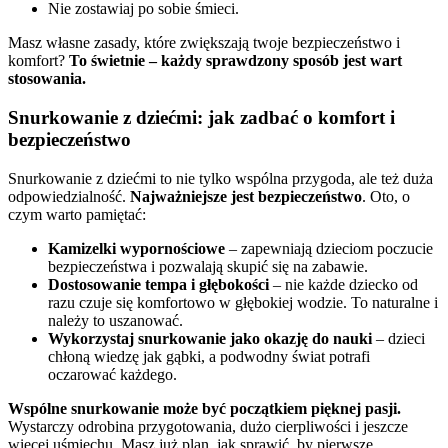
Nie zostawiaj po sobie śmieci.
Masz własne zasady, które zwiększają twoje bezpieczeństwo i
komfort?
To świetnie – każdy sprawdzony sposób jest wart
stosowania.
Snurkowanie z dziećmi: jak zadbać o komfort i
bezpieczeństwo
Snurkowanie z dziećmi to nie tylko wspólna przygoda, ale też duża
odpowiedzialność.
Najważniejsze jest bezpieczeństwo
. Oto, o
czym warto pamiętać:
Kamizelki wypornościowe
– zapewniają dzieciom poczucie
bezpieczeństwa i pozwalają skupić się na zabawie.
Dostosowanie tempa i głębokości
– nie każde dziecko od
razu czuje się komfortowo w głębokiej wodzie. To naturalne i
należy to uszanować.
Wykorzystaj snurkowanie jako okazję do nauki
– dzieci
chłoną wiedzę jak gąbki, a podwodny świat potrafi
oczarować każdego.
Wspólne snurkowanie może być początkiem pięknej pasji.
Wystarczy odrobina przygotowania, dużo cierpliwości i jeszcze
więcej uśmiechu. Masz już plan, jak sprawić, by pierwsze