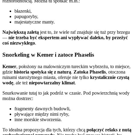
różnorodnością. Można tu spotkać m.in.:
błazenki,
papugoryby,
majestatyczne manty.
Największą zaletą
jest to, że wiele raf znajduje się tuż przy brzegu
—
nie trzeba być ekspertem ani wypływać daleko, by przeżyć
coś niezwykłego
.
Snorkeling w Kemer i zatoce Phaselis
Kemer
, położony na malowniczym tureckim wybrzeżu, to miejsce,
gdzie
historia spotyka się z naturą
.
Zatoka Phaselis
, otoczona
ruinami starożytnego miasta, oferuje nie tylko
krystalicznie czystą
wodę
, ale też
niepowtarzalny klimat
.
Snurkowanie tutaj to jak podróż w czasie. Pod powierzchnią wody
można dostrzec:
fragmenty dawnych budowli,
pływające między nimi ryby,
inne morskie stworzenia.
To idealna propozycja dla tych, którzy chcą
połączyć relaks z nutą