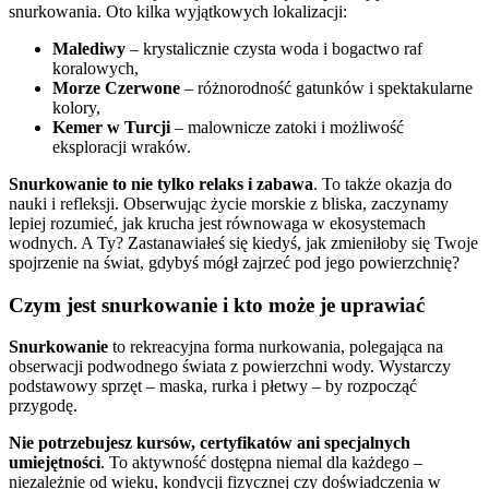
snurkowania. Oto kilka wyjątkowych lokalizacji:
Malediwy
– krystalicznie czysta woda i bogactwo raf
koralowych,
Morze Czerwone
– różnorodność gatunków i spektakularne
kolory,
Kemer w Turcji
– malownicze zatoki i możliwość
eksploracji wraków.
Snurkowanie to nie tylko relaks i zabawa
. To także okazja do
nauki i refleksji. Obserwując życie morskie z bliska, zaczynamy
lepiej rozumieć, jak krucha jest równowaga w ekosystemach
wodnych. A Ty? Zastanawiałeś się kiedyś, jak zmieniłoby się Twoje
spojrzenie na świat, gdybyś mógł zajrzeć pod jego powierzchnię?
Czym jest snurkowanie i kto może je uprawiać
Snurkowanie
to rekreacyjna forma nurkowania, polegająca na
obserwacji podwodnego świata z powierzchni wody. Wystarczy
podstawowy sprzęt – maska, rurka i płetwy – by rozpocząć
przygodę.
Nie potrzebujesz kursów, certyfikatów ani specjalnych
umiejętności
. To aktywność dostępna niemal dla każdego –
niezależnie od wieku, kondycji fizycznej czy doświadczenia w