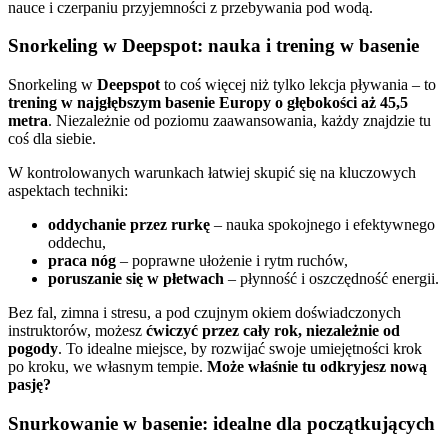
nauce i czerpaniu przyjemności z przebywania pod wodą.
Snorkeling w Deepspot: nauka i trening w basenie
Snorkeling w
Deepspot
to coś więcej niż tylko lekcja pływania – to
trening w najgłębszym basenie Europy o głębokości aż 45,5
metra
. Niezależnie od poziomu zaawansowania, każdy znajdzie tu
coś dla siebie.
W kontrolowanych warunkach łatwiej skupić się na kluczowych
aspektach techniki:
oddychanie przez rurkę
– nauka spokojnego i efektywnego
oddechu,
praca nóg
– poprawne ułożenie i rytm ruchów,
poruszanie się w płetwach
– płynność i oszczędność energii.
Bez fal, zimna i stresu, a pod czujnym okiem doświadczonych
instruktorów, możesz
ćwiczyć przez cały rok, niezależnie od
pogody
. To idealne miejsce, by rozwijać swoje umiejętności krok
po kroku, we własnym tempie.
Może właśnie tu odkryjesz nową
pasję?
Snurkowanie w basenie: idealne dla początkujących