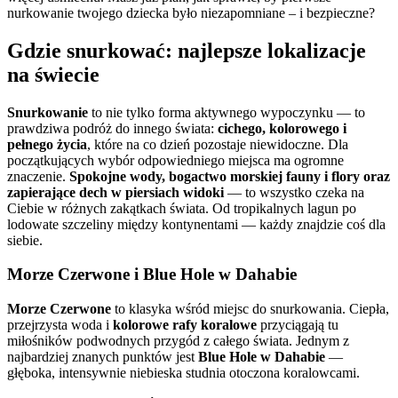
nurkowanie twojego dziecka było niezapomniane – i bezpieczne?
Gdzie snurkować: najlepsze lokalizacje
na świecie
Snurkowanie
to nie tylko forma aktywnego wypoczynku — to
prawdziwa podróż do innego świata:
cichego, kolorowego i
pełnego życia
, które na co dzień pozostaje niewidoczne. Dla
początkujących wybór odpowiedniego miejsca ma ogromne
znaczenie.
Spokojne wody, bogactwo morskiej fauny i flory oraz
zapierające dech w piersiach widoki
— to wszystko czeka na
Ciebie w różnych zakątkach świata. Od tropikalnych lagun po
lodowate szczeliny między kontynentami — każdy znajdzie coś dla
siebie.
Morze Czerwone i Blue Hole w Dahabie
Morze Czerwone
to klasyka wśród miejsc do snurkowania. Ciepła,
przejrzysta woda i
kolorowe rafy koralowe
przyciągają tu
miłośników podwodnych przygód z całego świata. Jednym z
najbardziej znanych punktów jest
Blue Hole w Dahabie
—
głęboka, intensywnie niebieska studnia otoczona koralowcami.