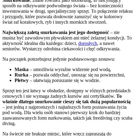
Snurkowanie
, znane również jako snorkeling, to fascynujący
sposób na odkrywanie podwodnego świata – bez konieczności
inwestowania w drogi, specjalistyczny sprzęt. To połączenie relaksu
i przygody, które pozwala dosłownie zanurzyć się w kolorowy
świat raf koralowych, ryb i innych morskich stworzeń.
Największą zaletą snurkowania jest jego dostępność
– nie
musisz być zawodowym pływakiem ani mieć żelaznej kondycji. To
aktywność idealna dla każdego: dzieci,
dorosłych
, a nawet
seniorów. Wystarczy odrobina ciekawości i chęć odkrywania.
Na początek potrzebujesz jedynie podstawowego zestawu:
Maska
– umożliwia wyraźne widzenie pod wodą,
Rurka
– pozwala oddychać, unosząc się na powierzchni,
Płetwy
– ułatwiają poruszanie się w wodzie.
Sprzęt ten jest łatwy w obsłudze, dostępny w różnych przedziałach
cenowych i nie wymaga żadnych kursów ani certyfikatów.
To
właśnie dlatego snurkowanie cieszy się tak dużą popularnością
– jest jedną z najprostszych i najtańszych form poznawania życia
pod wodą. Dla wielu osób stanowi pierwszy krok do bardziej
zaawansowanych form nurkowania, takich jak freediving czy scuba
diving.
Na świecie nie brakuje miejsc, które wręcz zapraszają do