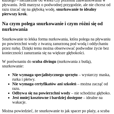
każdego – niezależnie od wieku czy poziomu zaawansowania w
pływaniu. Jeśli marzysz o podwodnej przygodzie, ale nie chcesz od
razu rzucać się na głęboką wodę,
snurkowanie to idealny
pierwszy krok
.
Na czym polega snurkowanie i czym różni się od
nurkowania
Snurkowanie to lekka forma nurkowania, która polega na pływaniu
po powierzchni wody z twarzą zanurzoną pod wodą i oddychaniu
przez rurkę. Dzięki temu można obserwować podwodne życie bez
konieczności zanurzania się na większe głębokości.
W porównaniu do
scuba divingu
(nurkowania z butlą),
snurkowanie:
Nie wymaga specjalistycznego sprzętu
– wystarczy maska,
rurka i płetwy.
Nie wymaga certyfikatów ani szkoleń
– można zacząć od
razu.
Odbywa się na powierzchni wody
– nie schodzisz głęboko.
Jest mniej kosztowne i bardziej dostępne
– idealne na
wakacje.
Można powiedzieć, że snurkowanie to jak spacer po plaży, a scuba