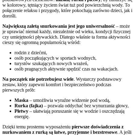
w kolorowy, tętniący życiem świat tuż pod powierzchnią wody. To
połączenie relaksu i przygody, które pokochają zarówno dzieci, jak i
dorośli.
Największą zaletą snurkowania jest jego uniwersalność
– może
je uprawiać niemal każdy, niezależnie od wieku, kondycji fizycznej
czy umiejętności pływackich. Dlatego właśnie ta forma aktywności
cieszy się ogromną popularnością wśród:
rodzin z dziećmi,
osób początkujących w sportach wodnych,
turystów szukających nowych wrażeń,
osób pragnących aktywnie spędzić czas na wakacjach.
Na początek nie potrzebujesz wiele
. Wystarczy podstawowy
zestaw, który zapewni komfort i bezpieczeństwo podczas
pierwszych prób:
Maska
– umożliwia wyraźne widzenie pod wodą,
Rurka (fajka)
– pozwala oddychać bez wynurzania głowy,
Płetwy
– ułatwiają poruszanie się w wodzie i oszczędzają
energię.
Dzięki temu prostemu wyposażeniu
pierwsze doświadczenia z
nurkowaniem z rurką są łatwe, przyjemne i bezstresowe
. A jeśli