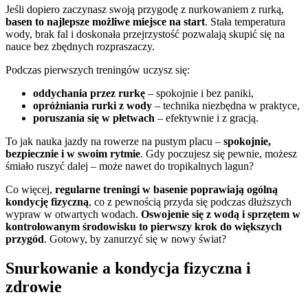
Jeśli dopiero zaczynasz swoją przygodę z nurkowaniem z rurką,
basen to najlepsze możliwe miejsce na start
. Stała temperatura
wody, brak fal i doskonała przejrzystość pozwalają skupić się na
nauce bez zbędnych rozpraszaczy.
Podczas pierwszych treningów uczysz się:
oddychania przez rurkę
– spokojnie i bez paniki,
opróżniania rurki z wody
– technika niezbędna w praktyce,
poruszania się w płetwach
– efektywnie i z gracją.
To jak nauka jazdy na rowerze na pustym placu –
spokojnie,
bezpiecznie i w swoim rytmie
. Gdy poczujesz się pewnie, możesz
śmiało ruszyć dalej – może nawet do tropikalnych lagun?
Co więcej,
regularne treningi w basenie poprawiają ogólną
kondycję fizyczną
, co z pewnością przyda się podczas dłuższych
wypraw w otwartych wodach.
Oswojenie się z wodą i sprzętem w
kontrolowanym środowisku to pierwszy krok do większych
przygód
. Gotowy, by zanurzyć się w nowy świat?
Snurkowanie a kondycja fizyczna i
zdrowie