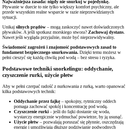
Najważniejsza zasada: nigdy nie snurkuj w pojedynkę.
Pływanie w duecie to nie tylko większy komfort psychiczny, ale
przede wszystkim realne wsparcie w razie nieprzewidzianych
sytuacji.
Unikaj
silnych prądów
– mogą zaskoczyć nawet doświadczonych
pływaków. A jeśli spotkasz morskiego stwora?
Zachowaj dystans
.
Nawet jeśli wygląda przyjaźnie, może być nieprzewidywalny.
Świadomość zagrożeń i znajomość podstawowych zasad to
fundament bezpiecznego snurkowania.
Dzięki temu możesz w
pełni cieszyć się każdą chwilą pod wodą – bez stresu i ryzyka.
Podstawowe techniki snorkelingu: oddychanie,
czyszczenie rurki, użycie płetw
Aby w pełni czerpać radość z nurkowania z rurką, warto opanować
kilka podstawowych technik:
Oddychanie przez fajkę
– spokojny, rytmiczny oddech
pomaga zachować spokój i koncentrację pod wodą.
Czyszczenie rurki
– jeśli do fajki dostanie się woda,
wystarczy energicznie wydmuchać powietrze, by ją usunąć.
Użycie płetw
– pozwalają poruszać się płynnie, oszczędzają
energię i umożliwiają dłuższe podziwianie podwodnych