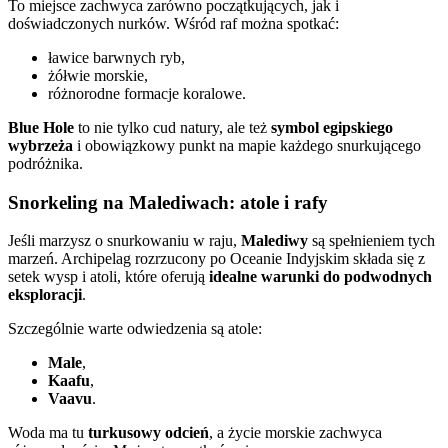
To miejsce zachwyca zarówno początkujących, jak i
doświadczonych nurków. Wśród raf można spotkać:
ławice barwnych ryb,
żółwie morskie,
różnorodne formacje koralowe.
Blue Hole
to nie tylko cud natury, ale też
symbol egipskiego
wybrzeża
i obowiązkowy punkt na mapie każdego snurkującego
podróżnika.
Snorkeling na Malediwach: atole i rafy
Jeśli marzysz o snurkowaniu w raju,
Malediwy
są spełnieniem tych
marzeń. Archipelag rozrzucony po Oceanie Indyjskim składa się z
setek wysp i atoli, które oferują
idealne warunki do podwodnych
eksploracji
.
Szczególnie warte odwiedzenia są atole:
Male
,
Kaafu
,
Vaavu
.
Woda ma tu
turkusowy odcień
, a życie morskie zachwyca