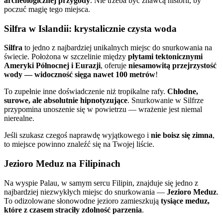
archeologicznej przygody
. Nie trzeba być znawcą historii, by
poczuć magię tego miejsca.
Silfra w Islandii: krystalicznie czysta woda
Silfra
to jedno z najbardziej unikalnych miejsc do snurkowania na
świecie. Położona w szczelinie między
płytami tektonicznymi
Ameryki Północnej i Eurazji
, oferuje
niesamowitą przejrzystość
wody — widoczność sięga nawet 100 metrów
!
To zupełnie inne doświadczenie niż tropikalne rafy.
Chłodne,
surowe, ale absolutnie hipnotyzujące
. Snurkowanie w Silfrze
przypomina unoszenie się w powietrzu — wrażenie jest niemal
nierealne.
Jeśli szukasz czegoś naprawdę wyjątkowego i
nie boisz się zimna
,
to miejsce powinno znaleźć się na Twojej liście.
Jezioro Meduz na Filipinach
Na wyspie Palau, w samym sercu Filipin, znajduje się jedno z
najbardziej niezwykłych miejsc do snurkowania —
Jezioro Meduz
.
To odizolowane słonowodne jezioro zamieszkują
tysiące meduz,
które z czasem straciły zdolność parzenia
.