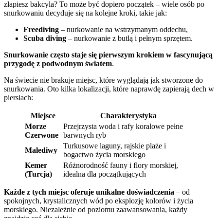
złapiesz bakcyla? To może być dopiero początek – wiele osób po
snurkowaniu decyduje się na kolejne kroki, takie jak:
Freediving
– nurkowanie na wstrzymanym oddechu,
Scuba diving
– nurkowanie z butlą i pełnym sprzętem.
Snurkowanie często staje się pierwszym krokiem w fascynującą
przygodę z podwodnym światem
.
Na świecie nie brakuje miejsc, które wyglądają jak stworzone do
snurkowania. Oto kilka lokalizacji, które naprawdę zapierają dech w
piersiach:
Miejsce
Charakterystyka
Morze
Przejrzysta woda i rafy koralowe pełne
Czerwone
barwnych ryb
Turkusowe laguny, rajskie plaże i
Malediwy
bogactwo życia morskiego
Kemer
Różnorodność fauny i flory morskiej,
(Turcja)
idealna dla początkujących
Każde z tych miejsc oferuje unikalne doświadczenia
– od
spokojnych, krystalicznych wód po eksplozję kolorów i życia
morskiego. Niezależnie od poziomu zaawansowania, każdy