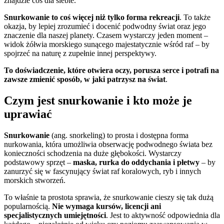
znajdzie coś dla siebie.
Snurkowanie to coś więcej niż tylko forma rekreacji
. To także
okazja, by lepiej zrozumieć i docenić podwodny świat oraz jego
znaczenie dla naszej planety. Czasem wystarczy jeden moment –
widok żółwia morskiego sunącego majestatycznie wśród raf – by
spojrzeć na naturę z zupełnie innej perspektywy.
To doświadczenie, które otwiera oczy, porusza serce i potrafi na
zawsze zmienić sposób, w jaki patrzysz na świat
.
Czym jest snurkowanie i kto może je
uprawiać
Snurkowanie
(ang. snorkeling) to prosta i dostępna forma
nurkowania, która umożliwia obserwację podwodnego świata bez
konieczności schodzenia na duże głębokości. Wystarczy
podstawowy sprzęt –
maska, rurka do oddychania i płetwy
– by
zanurzyć się w fascynujący świat raf koralowych, ryb i innych
morskich stworzeń.
To właśnie ta prostota sprawia, że snurkowanie cieszy się tak dużą
popularnością.
Nie wymaga kursów, licencji ani
specjalistycznych umiejętności
. Jest to aktywność odpowiednia dla