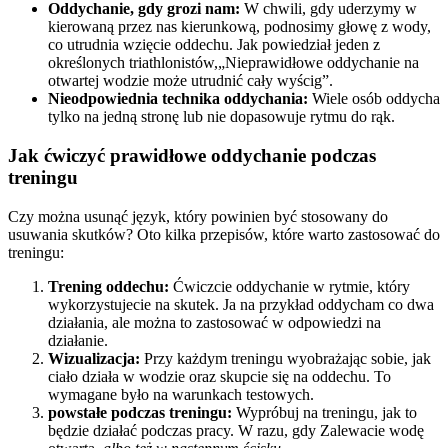
Oddychanie, gdy grozi nam:
W chwili, gdy uderzymy w
kierowaną przez nas kierunkową, podnosimy głowę z wody,
co utrudnia wzięcie oddechu. Jak powiedział jeden z
określonych triathlonistów,„Nieprawidłowe oddychanie na
otwartej wodzie może utrudnić cały wyścig”.
Nieodpowiednia technika oddychania:
Wiele osób oddycha
tylko na jedną stronę lub nie dopasowuje rytmu do rąk.
Jak ćwiczyć prawidłowe oddychanie podczas
treningu
Czy można usunąć język, który powinien być stosowany do
usuwania skutków? Oto kilka przepisów, które warto zastosować do
treningu:
Trening oddechu:
Ćwiczcie oddychanie w rytmie, który
wykorzystujecie na skutek. Ja na przykład oddycham co dwa
działania, ale można to zastosować w odpowiedzi na
działanie.
Wizualizacja:
Przy każdym treningu wyobrażając sobie, jak
ciało działa w wodzie oraz skupcie się na oddechu. To
wymagane było na warunkach testowych.
powstałe podczas treningu:
Wypróbuj na treningu, jak to
będzie działać podczas pracy. W razu, gdy Zalewacie wodę