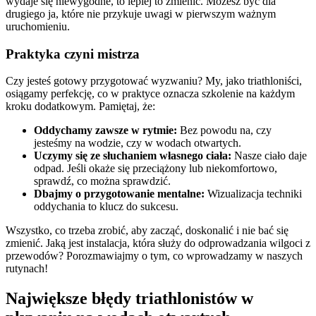
wydaje się niewygodne, to lepiej to zmienić. Możesz być dla
drugiego ja, które nie przykuje uwagi w pierwszym ważnym
uruchomieniu.
Praktyka czyni mistrza
Czy jesteś gotowy przygotować wyzwaniu? My, jako triathloniści,
osiągamy perfekcję, co w praktyce oznacza szkolenie na każdym
kroku dodatkowym. Pamiętaj, że:
Oddychamy zawsze w rytmie:
Bez powodu na, czy
jesteśmy na wodzie, czy w wodach otwartych.
Uczymy się ze słuchaniem własnego ciała:
Nasze ciało daje
odpad. Jeśli okaże się przeciążony lub niekomfortowo,
sprawdź, co można sprawdzić.
Dbajmy o przygotowanie mentalne:
Wizualizacja techniki
oddychania to klucz do sukcesu.
Wszystko, co trzeba zrobić, aby zacząć, doskonalić i nie bać się
zmienić. Jaką jest instalacja, która służy do odprowadzania wilgoci z
przewodów? Porozmawiajmy o tym, co wprowadzamy w naszych
rutynach!
Największe błędy triathlonistów w