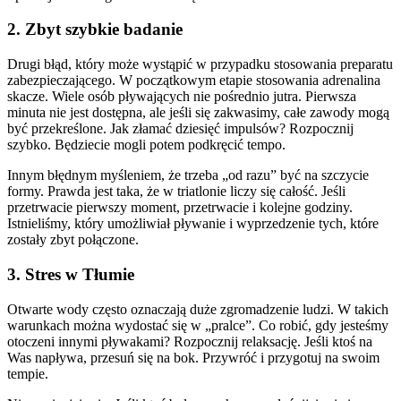
2. Zbyt szybkie badanie
Drugi błąd, który może wystąpić w przypadku stosowania preparatu
zabezpieczającego. W początkowym etapie stosowania adrenalina
skacze. Wiele osób pływających nie pośrednio jutra. Pierwsza
minuta nie jest dostępna, ale jeśli się zakwasimy, całe zawody mogą
być przekreślone. Jak złamać dziesięć impulsów? Rozpocznij
szybko. Będziecie mogli potem podkręcić tempo.
Innym błędnym myśleniem, że trzeba „od razu” być na szczycie
formy. Prawda jest taka, że ​​w triatlonie liczy się całość. Jeśli
przetrwacie pierwszy moment, przetrwacie i kolejne godziny.
Istnieliśmy, który umożliwiał pływanie i wyprzedzenie tych, które
zostały zbyt połączone.
3. Stres w Tłumie
Otwarte wody często oznaczają duże zgromadzenie ludzi. W takich
warunkach można wydostać się w „pralce”. Co robić, gdy jesteśmy
otoczeni innymi pływakami? Rozpocznij relaksację. Jeśli ktoś na
Was napływa, przesuń się na bok. Przywróć i przygotuj na swoim
tempie.