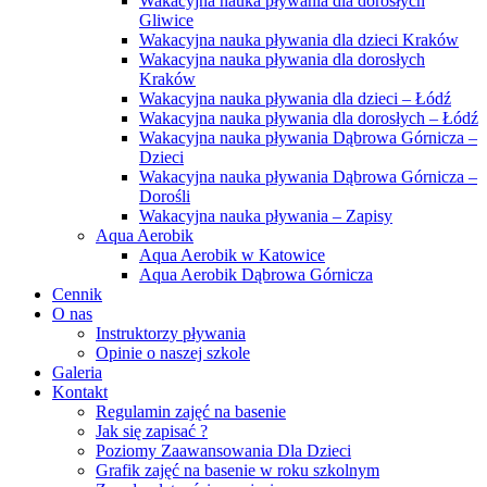
Wakacyjna nauka pływania dla dorosłych
Gliwice
Wakacyjna nauka pływania dla dzieci Kraków
Wakacyjna nauka pływania dla dorosłych
Kraków
Wakacyjna nauka pływania dla dzieci – Łódź
Wakacyjna nauka pływania dla dorosłych – Łódź
Wakacyjna nauka pływania Dąbrowa Górnicza –
Dzieci
Wakacyjna nauka pływania Dąbrowa Górnicza –
Dorośli
Wakacyjna nauka pływania – Zapisy
Aqua Aerobik
Aqua Aerobik w Katowice
Aqua Aerobik Dąbrowa Górnicza
Cennik
O nas
Instruktorzy pływania
Opinie o naszej szkole
Galeria
Kontakt
Regulamin zajęć na basenie
Jak się zapisać ?
Poziomy Zaawansowania Dla Dzieci
Grafik zajęć na basenie w roku szkolnym