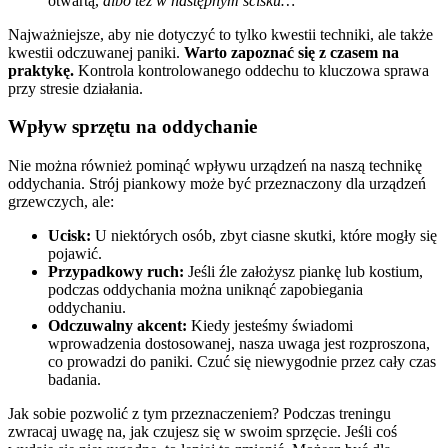
otwartą,
albo też w następnym ścisku…
Najważniejsze, aby nie dotyczyć to tylko kwestii techniki, ale także
kwestii odczuwanej paniki.
Warto zapoznać się z czasem na
praktykę.
Kontrola kontrolowanego oddechu to kluczowa sprawa
przy stresie działania.
Wpływ sprzętu na oddychanie
Nie można również pominąć wpływu urządzeń na naszą technikę
oddychania. Strój piankowy może być przeznaczony dla urządzeń
grzewczych, ale:
Ucisk:
U niektórych osób, zbyt ciasne skutki, które mogły się
pojawić.
Przypadkowy ruch:
Jeśli źle założysz piankę lub kostium,
podczas oddychania można uniknąć zapobiegania
oddychaniu.
Odczuwalny akcent:
Kiedy jesteśmy świadomi
wprowadzenia dostosowanej, nasza uwaga jest rozproszona,
co prowadzi do paniki. Czuć się niewygodnie przez cały czas
badania.
Jak sobie pozwolić z tym przeznaczeniem? Podczas treningu
zwracaj uwagę na, jak czujesz się w swoim sprzęcie. Jeśli coś