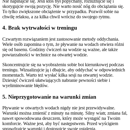
Nie napinajcie się. Jeśli ktoś był popychany, rozluźnijcie się i
skorygujcie swoją pozycję. Nie warto nosić nóg do obciążania się.
To tylko zwiększone obciążenie w przypadku. Pozwól sobie na
chwilę relaksu, a za kilka chwil wrócisz do swojego rytmu.
4. Brak wytrwałości w treningu
Czwartym rozwiązaniem jest zastosowanie metody oddychania.
Wiele osób zapomina o tym, że pływanie na wodach otwiera różni
się od basenu. Godziny ćwiczeń na wodzie są ważne, ale także
powtarzalności w technice na otwartej wodzie.
Skoncentrujcie się na wyobrażeniu sobie boi kierunkowej podczas
treningu. Wizualizujcie ją i dbajcie, aby oddychać w odpowiednich
momentach. Warto też wysłać kilka sesji na otwartej wodzie.
Dziesięć ćwiczeń ułatwiających nabranie pewności siebie i
wyeliminowanie błędów.
5. Nieprzygotowanie na warunki zmian
Pływanie w otwartych wodach nigdy nie jest przewidywalne.
Warunki można zmienić z minuty na minutę. Silny wiatr, zmiana fal,
nawet spowodowana deszczem, który może wystąpić na Twoim
komforcie. Ważne jest, aby być następstwem. Przed wyścigiem
sprawdzajcie warunki i dostosujcie swoje ustalenia.