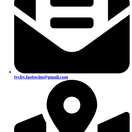
tychy.fastswim@gmail.com