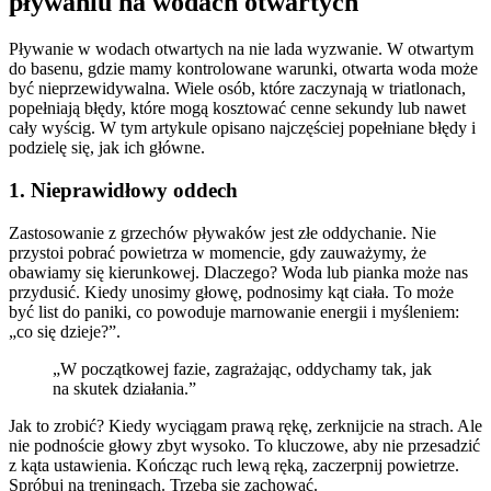
pływaniu na wodach otwartych
Pływanie w wodach otwartych na nie lada wyzwanie. W otwartym
do basenu, gdzie mamy kontrolowane warunki, otwarta woda może
być nieprzewidywalna. Wiele osób, które zaczynają w triatlonach,
popełniają błędy, które mogą kosztować cenne sekundy lub nawet
cały wyścig. W tym artykule opisano najczęściej popełniane błędy i
podzielę się, jak ich główne.
1. Nieprawidłowy oddech
Zastosowanie z grzechów pływaków jest złe oddychanie. Nie
przystoi pobrać powietrza w momencie, gdy zauważymy, że
obawiamy się kierunkowej. Dlaczego? Woda lub pianka może nas
przydusić. Kiedy unosimy głowę, podnosimy kąt ciała. To może
być list do paniki, co powoduje marnowanie energii i myśleniem:
„co się dzieje?”.
„W początkowej fazie, zagrażając, oddychamy tak, jak
na skutek działania.”
Jak to zrobić? Kiedy wyciągam prawą rękę, zerknijcie na strach. Ale
nie podnoście głowy zbyt wysoko. To kluczowe, aby nie przesadzić
z kąta ustawienia. Kończąc ruch lewą ręką, zaczerpnij powietrze.
Spróbuj na treningach. Trzeba się zachować.