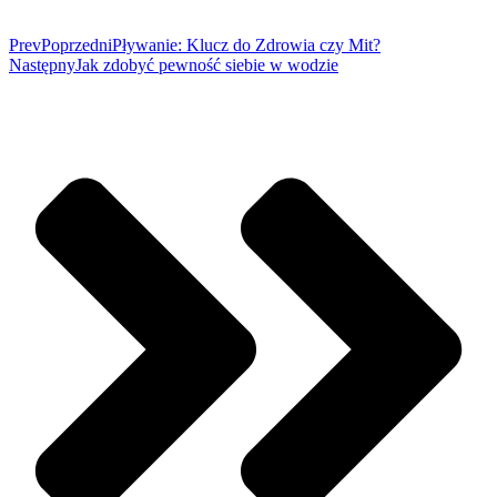
Prev
Poprzedni
Pływanie: Klucz do Zdrowia czy Mit?
Następny
Jak zdobyć pewność siebie w wodzie