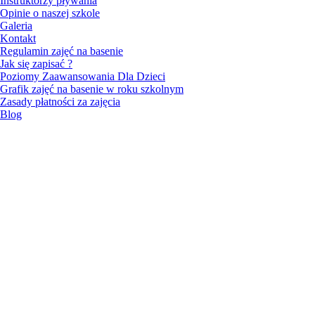
Instruktorzy pływania
Opinie o naszej szkole
Galeria
Kontakt
Regulamin zajęć na basenie
Jak się zapisać ?
Poziomy Zaawansowania Dla Dzieci
Grafik zajęć na basenie w roku szkolnym
Zasady płatności za zajęcia
Blog