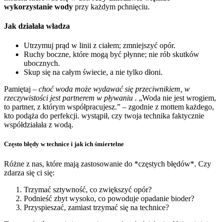
wykorzystanie wody
przy każdym pchnięciu.
Jak działała władza
Utrzymuj prąd w linii z ciałem; zmniejszyć opór.
Ruchy boczne, które mogą być płynne; nie rób skutków
ubocznych.
Skup się na całym świecie, a nie tylko dłoni.
Pamiętaj –
choć woda może wydawać się przeciwnikiem, w
rzeczywistości jest partnerem w pływaniu
. „Woda nie jest wrogiem,
to partner, z którym współpracujesz.” – zgodnie z mottem każdego,
kto podąża do perfekcji. wystąpił, czy twoja technika faktycznie
współdziałała z wodą.
Często błędy w technice i jak ich śmiertelne
Różne z nas, które mają zastosowanie do *częstych błędów*. Czy
zdarza się ci się:
Trzymać sztywność, co zwiększyć opór?
Podnieść zbyt wysoko, co powoduje opadanie bioder?
Przyspieszać, zamiast trzymać się na technice?