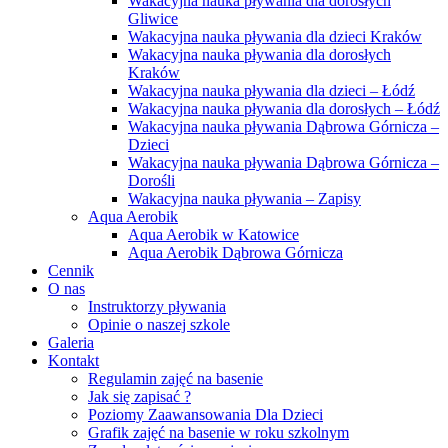
Wakacyjna nauka pływania dla dorosłych
Gliwice
Wakacyjna nauka pływania dla dzieci Kraków
Wakacyjna nauka pływania dla dorosłych
Kraków
Wakacyjna nauka pływania dla dzieci – Łódź
Wakacyjna nauka pływania dla dorosłych – Łódź
Wakacyjna nauka pływania Dąbrowa Górnicza –
Dzieci
Wakacyjna nauka pływania Dąbrowa Górnicza –
Dorośli
Wakacyjna nauka pływania – Zapisy
Aqua Aerobik
Aqua Aerobik w Katowice
Aqua Aerobik Dąbrowa Górnicza
Cennik
O nas
Instruktorzy pływania
Opinie o naszej szkole
Galeria
Kontakt
Regulamin zajęć na basenie
Jak się zapisać ?
Poziomy Zaawansowania Dla Dzieci
Grafik zajęć na basenie w roku szkolnym