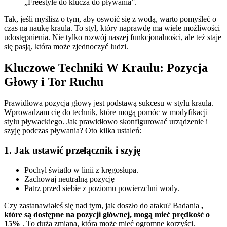
„Freestyle do klucza do pływania”.
Tak, jeśli myślisz o tym, aby oswoić się z wodą, warto pomyśleć o
czas na naukę kraula. To styl, który naprawdę ma wiele możliwości
udostępnienia. Nie tylko rozwój naszej funkcjonalności, ale też staje
się pasją, która może zjednoczyć ludzi.
Kluczowe Techniki W Kraulu: Pozycja
Głowy i Tor Ruchu
Prawidłowa pozycja głowy jest podstawą sukcesu w stylu kraula.
Wprowadzam cię do technik, które mogą pomóc w modyfikacji
stylu pływackiego. Jak prawidłowo skonfigurować urządzenie i
szyję podczas pływania? Oto kilka ustaleń:
1. Jak ustawić przełącznik i szyję
Pochyl światło w linii z kręgosłupa.
Zachowaj neutralną pozycję
Patrz przed siebie z poziomu powierzchni wody.
Czy zastanawiałeś się nad tym, jak doszło do ataku? Badania
,
które są dostępne na pozycji głównej, mogą mieć prędkość o
15%
. To duża zmiana, która może mieć ogromne korzyści.