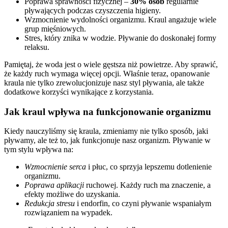
Poprawa sprawności fizycznej –
30% osób
regularnie
pływających podczas czyszczenia higieny.
Wzmocnienie wydolności organizmu. Kraul angażuje wiele
grup mięśniowych.
Stres, który znika w wodzie. Pływanie do doskonałej formy
relaksu.
Pamiętaj, że woda jest o wiele gęstsza niż powietrze. Aby sprawić,
że każdy ruch wymaga więcej opcji. Właśnie teraz, opanowanie
kraula nie tylko zrewolucjonizuje nasz styl pływania, ale także
dodatkowe korzyści wynikające z korzystania.
Jak kraul wpływa na funkcjonowanie organizmu
Kiedy nauczyliśmy się kraula, zmieniamy nie tylko sposób, jaki
pływamy, ale też to, jak funkcjonuje nasz organizm. Pływanie w
tym stylu wpływa na:
Wzmocnienie serca
i płuc, co sprzyja lepszemu dotlenienie
organizmu.
Poprawa aplikacji
ruchowej. Każdy ruch ma znaczenie, a
efekty możliwe do uzyskania.
Redukcja stresu
i endorfin, co czyni pływanie wspaniałym
rozwiązaniem na wypadek.