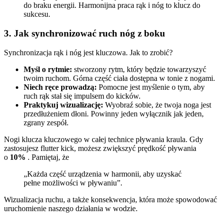
do braku energii. Harmonijna praca rąk i nóg to klucz do
sukcesu.
3. Jak synchronizować ruch nóg z boku
Synchronizacja rąk i nóg jest kluczowa. Jak to zrobić?
Myśl o rytmie:
stworzony rytm, który będzie towarzyszyć
twoim ruchom. Górna część ciała dostępna w tonie z nogami.
Niech ręce prowadzą:
Pomocne jest myślenie o tym, aby
ruch rąk stał się impulsem do kicków.
Praktykuj wizualizację:
Wyobraź sobie, że twoja noga jest
przedłużeniem dłoni. Powinny jeden wyłącznik jak jeden,
zgrany zespół.
Nogi klucza kluczowego w całej technice pływania kraula. Gdy
zastosujesz flutter kick, możesz zwiększyć prędkość pływania
o
10%
. Pamiętaj, że
„Każda część urządzenia w harmonii, aby uzyskać
pełne możliwości w pływaniu”.
Wizualizacja ruchu, a także konsekwencja, która może spowodować
uruchomienie naszego działania w wodzie.