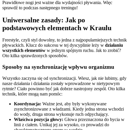
Prawidłowe nogi jest ważne dla wydajności pływania. Więc
sprawdź to podczas następnego treningu!
Uniwersalne zasady: Jak po
podstawowych elementach w Kraulu
Freestyle, czyli styl dowolny, to jedna z najpopularniejszych technik
pływackich. Klucz do sukcesu w tej dyscyplinie leży w
działaniu
wszystkich elementów
w jednym spójnym ruchu. Jak to zrobić?
Oto kilka sprawdzonych sposobów.
Sposoby na synchronizację wpływu organizmu
Wszystko zaczyna się od synchronizacji. Wiesz, jak nie lubimy, gdy
nasze działania i działania zostały wprowadzone w nietypowym
rytmie? Ciało powinno być jak dobrze nastrojony zespół. Oto kilka
technik, które mogą nam pomóc:
Koordynacja:
Ważne jest, aby były wykonywane
zsynchronizowane z władzami. Kiedy jedna strona wchodzi
do wody, druga strona wykonuje ruch odpychający.
Właściwa pozycja głowy:
Głowa przeznaczona do bycia w
linii z ciałem. Unikaj jej za wysoko, co prowadzi do
charakterystycznego oporu w wodzie.