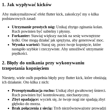
1. Jak wypływać kicków
Aby maksymalizować efekt flutter kick, zakończyć my o kilka
podstawowych zasad:
Utrzymanie prostych nóg:
Unikaj zbytgo zginania kolan.
Ruch powinien być subtelny i płynny.
Forkanter:
Stawiaj większy nacisk na sesię wewnętrzne
łydki. One mogą działać jak sprężyna, aby generować moc.
Wysoka wartość:
Staraj się, przez twoje kopnięcie, które
nastąpiło szybkie i rzeczywiste. Aby umożliwić utrzymanie
prędkości.
2. Błędy do unikania przy wykonywaniu
trzepotania kopnięciem
Niestety, wiele osób popełnia błędy przy flutter kick, które obniżają
ich działanie. Oto kilka z nich:
Przeoptymalizacja ruchu:
Unikaj zbyt gwałtownej śmierci.
Ruch powinien być kontrolowany, niechaotyczny.
Zbyt opadające:
wyciek się, że twoje nogi nie spadają zbyt
głęboko do morza.
Brak połączenia z siecią:
Tryb niezrównoważony prowadzi