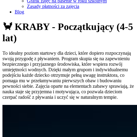
Grafik zajęć na basenie w roku szkolnym
Zasady płatności za zajęcia
Blog
🦀 KRABY - Początkujący (4-5
lat)
To idealny poziom startowy dla dzieci, które dopiero rozpoczynają
swoją przygodę z pływaniem. Program skupia się na zapewnieniu
bezpiecznego i przyjaznego środowiska, które wspiera rozwój
umiejętności wodnych. Dzięki małym grupom i indywidualnemu
podejściu każde dziecko otrzymuje pełną uwagę instruktora, co
pomaga mu w przełamywaniu pierwszych obaw i budowaniu
pewności siebie. Zajęcia oparte na elementach zabawy sprawiają, że
nauka staje się przyjemna i motywująca, co pozwala dzieciom
czerpać radość z pływania i uczyć się w naturalnym tempie.