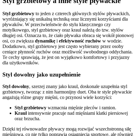
Styl grzbietowy a inne style pływackie
Styl grzbietowy
to jeden z czterech głównych stylów pływackich,
wyróżniający się unikalną techniką oraz licznymi korzyściami dla
pływaków. W przeciwieństwie do stylu klasycznego czy
motylkowego, styl grzbietowy oraz kraul należą do tzw. stylów
długiej osi. Oznacza to, że ciało pływaka obraca się wokół pionowej
osi, co zwiększa
dynamikę
i
efektywność ruchów
w wodzie.
Dodatkowo, styl grzbietowy jest często wybierany przez osoby
ceniące płynność ruchów oraz możliwość swobodnego oddychania.
Te cechy sprawiają, że jest on wyjątkowo komfortowy i przyjazny
dla użytkowników.
Styl dowolny jako uzupełnienie
Styl dowolny
, szerzej znany jako kraul, doskonale uzupełnia styl
grzbietowy, tworząc z nim harmonijny duet. Oba te style pływackie
angażują różne grupy mięśni, co przynosi wiele korzyści:
Styl grzbietowy
wzmacnia mięśnie pleców i ramion.
Kraul
intensywnie pracuje nad mięśniami klatki piersiowej
oraz brzucha.
Dzięki tej równowadze pływacy mogą rozwijać wszechstronną siłę
mięśniową, co nie tylko poprawia osiągnięcia sportowe, ale również