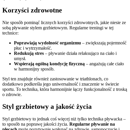
Korzyści zdrowotne
Nie sposób pominąć licznych korzyści zdrowotnych, jakie niesie ze
sobą pływanie stylem grzbietowym. Regularne treningi w tej
technice:
Poprawiają wydolność organizmu
– zwiększają pojemność
płuc i wytrzymałość.
Redukują stres
– pływanie działa relaksująco na ciało i
umysł.
Wspierają ogólną kondycję fizyczną
– angażują całe ciało
w harmonijny sposób.
Styl ten znajduje również zastosowanie w triathlonach, co
dodatkowo podkreśla jego uniwersalność i znaczenie w świecie
sportu. To technika, która harmonijnie łączy funkcjonalność z troską
o zdrowie.
Styl grzbietowy a jakość życia
Styl grzbietowy to jednak coś więcej niż tylko technika pływacka –
to sposób na poprawę jakości życia.
Regularne pływanie na
plecach
może pozytywnie wpłynąć na zdrowie, samopoczucie i