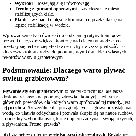
Wykroki
– rozwijają siłę i równowagę.
Trening z gumami oporowymi
– zwiększa siłę mięśni
stabilizujących ciało.
Plank
– wzmacnia mięśnie korpusu, co przekłada się na
lepszą stabilizację w wodzie.
Wprowadzenie tych ćwiczeń do codziennej rutyny treningowej
pozwoli Ci zyskać większą kontrolę nad ciałem w wodzie, co
przełoży się na bardziej efektywne ruchy i wyższą prędkość. To
kluczowy krok w drodze do poprawy wyników i bicia własnych
rekordów w stylu grzbietowym.
Podsumowanie: Dlaczego warto pływać
stylem grzbietowym?
Pływanie stylem grzbietowym
to nie tylko technika, ale także
doskonały sposób na poprawę zdrowia i kondycji. Jednym z
głównych powodów, dla których warto spróbować tej metody, jest
jej
prostota
. Szczególnie dla początkujących – głowa pozostaje nad
wodą, co ułatwia oddychanie i pozwala skupić się na nauce ruchów.
To idealny wybór dla osób, które dopiero zaczynają swoją przygodę
z pływaniem. Proste, prawda?
Styl grzbietowy oferuje
wiele korzyści zdrowotnych
. Regularne