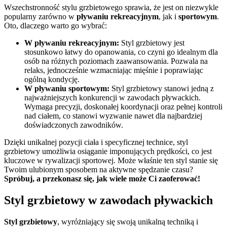
Wszechstronność stylu grzbietowego sprawia, że jest on niezwykle
popularny zarówno w
pływaniu rekreacyjnym
, jak i
sportowym
.
Oto, dlaczego warto go wybrać:
W pływaniu rekreacyjnym:
Styl grzbietowy jest
stosunkowo łatwy do opanowania, co czyni go idealnym dla
osób na różnych poziomach zaawansowania. Pozwala na
relaks, jednocześnie wzmacniając mięśnie i poprawiając
ogólną kondycję.
W pływaniu sportowym:
Styl grzbietowy stanowi jedną z
najważniejszych konkurencji w zawodach pływackich.
Wymaga precyzji, doskonałej koordynacji oraz pełnej kontroli
nad ciałem, co stanowi wyzwanie nawet dla najbardziej
doświadczonych zawodników.
Dzięki unikalnej pozycji ciała i specyficznej technice, styl
grzbietowy umożliwia osiąganie imponujących prędkości, co jest
kluczowe w rywalizacji sportowej. Może właśnie ten styl stanie się
Twoim ulubionym sposobem na aktywne spędzanie czasu?
Spróbuj, a przekonasz się, jak wiele może Ci zaoferować!
Styl grzbietowy w zawodach pływackich
Styl grzbietowy
, wyróżniający się swoją unikalną techniką i