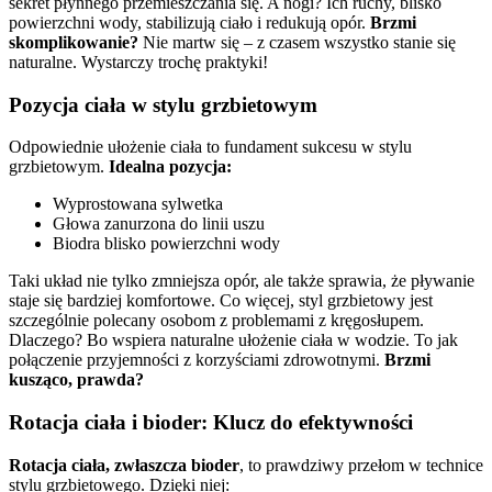
sekret płynnego przemieszczania się. A nogi? Ich ruchy, blisko
powierzchni wody, stabilizują ciało i redukują opór.
Brzmi
skomplikowanie?
Nie martw się – z czasem wszystko stanie się
naturalne. Wystarczy trochę praktyki!
Pozycja ciała w stylu grzbietowym
Odpowiednie ułożenie ciała to fundament sukcesu w stylu
grzbietowym.
Idealna pozycja:
Wyprostowana sylwetka
Głowa zanurzona do linii uszu
Biodra blisko powierzchni wody
Taki układ nie tylko zmniejsza opór, ale także sprawia, że pływanie
staje się bardziej komfortowe. Co więcej, styl grzbietowy jest
szczególnie polecany osobom z problemami z kręgosłupem.
Dlaczego? Bo wspiera naturalne ułożenie ciała w wodzie. To jak
połączenie przyjemności z korzyściami zdrowotnymi.
Brzmi
kusząco, prawda?
Rotacja ciała i bioder: Klucz do efektywności
Rotacja ciała, zwłaszcza bioder
, to prawdziwy przełom w technice
stylu grzbietowego. Dzięki niej: