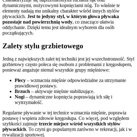
dynamicznymi, nożycowymi kopnięciami nóg. To właśnie te
elementy nadają mu unikalny charakter wśród innych stylów
pływackich.
Jest to jedyny styl, w którym głowa pływaka
pozostaje nad powierzchnią wody
, co znacząco ułatwia
oddychanie. Dzięki temu jest idealnym wyborem dla osób
początkujących.
Zalety stylu grzbietowego
Jedną z największych zalet tej techniki jest jej wszechstronność. Styl
grzbietowy często poleca się osobom z problemami z kręgosłupem,
ponieważ angażuje niemal wszystkie grupy mięśniowe:
Plecy
– wzmacnia mięśnie odpowiedzialne za utrzymanie
prawidłowej postawy.
Brzuch
– aktywuje mięśnie stabilizujące.
Nogi
– dynamiczne kopnięcia poprawiają ich siłę i
wytrzymałość.
Regularne pływanie w tej technice wzmacnia mięśnie, poprawia
postawę i wspiera zdrowie kręgosłupa. Co więcej, pod względem
szybkości zajmuje
trzecie miejsce wśród wszystkich stylów
pływackich
. To czyni go popularnym zarówno w rekreacji, jak i w
rywalizacji sportowej.