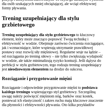
dla osób szukających mniej obciążającej, ale wciąż efektywnej
formy pływania.
Trening uzupełniający dla stylu
grzbietowego
Trening uzupełniający dla stylu grzbietowego
to kluczowy
element, który może znacząco poprawić Twoją technikę i
efektywność w wodzie. Obejmuje zarówno ćwiczenia rozciągające,
jak i wzmacniające, które wspierają utrzymanie prawidłowej
postawy oraz rozwój siły mięśniowej. Regularne sesje na lądzie –
od rozciągania po trening siłowy – nie tylko zwiększają wydajność
w wodzie, ale także minimalizują ryzyko kontuzji. Jeśli dążysz do
perfekcji w stylu grzbietowym, tego rodzaju trening uzupełniający
jest
nieodzownym elementem
na drodze do sukcesu.
Rozciąganie i przygotowanie mięśni
Rozciąganie i odpowiednie przygotowanie mięśni to
podstawa
każdego treningu
wspierającego styl grzbietowy. Szczególną
uwagę należy poświęcić mięśniom nóg, barków oraz kostek,
ponieważ ich elastyczność i zakres ruchu mają kluczowe znaczenie
dla płynności i efektywności pływania. Oto kilka przykładów