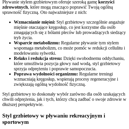
Pływanie stylem grzbietowym oferuje szeroką gamę
korzyści
zdrowotnych
, które mogą znacząco poprawić Twoją ogólną
sprawność fizyczną. Oto najważniejsze z nich:
Wzmacnianie mięśni:
Styl grzbietowy szczególnie angażuje
mięśnie otaczające kręgosłup, co jest korzystne dla osób
zmagających się z bólami pleców lub prowadzących siedzący
tryb życia.
Wsparcie metabolizmu:
Regularne pływanie tym stylem
wspomaga metabolizm, co może pomóc w redukcji cellulitu i
modelowaniu sylwetki.
Relaks i redukcja stresu:
Dzięki swobodnemu oddychaniu,
które umożliwia pozycja głowy nad wodą, styl grzbietowy
sprzyja odprężeniu i poprawie samopoczucia.
Poprawa wydolności organizmu:
Regularne treningi
wzmacniają kręgosłup, wspierają procesy regeneracyjne i
zwiększają ogólną wydolność fizyczną.
Styl grzbietowy to doskonały wybór zarówno dla osób szukających
chwili odprężenia, jak i tych, którzy chcą zadbać o swoje zdrowie w
dłuższej perspektywie.
Styl grzbietowy w pływaniu rekreacyjnym i
sportowym