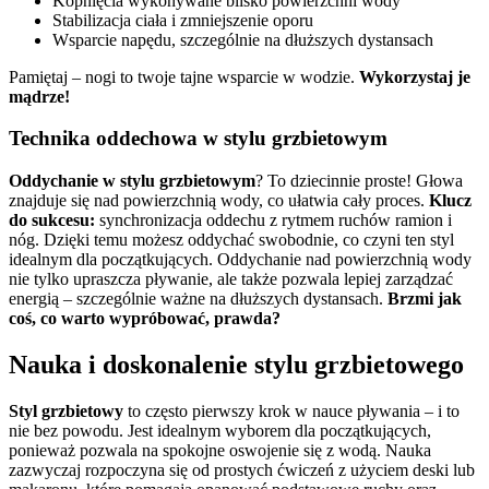
Kopnięcia wykonywane blisko powierzchni wody
Stabilizacja ciała i zmniejszenie oporu
Wsparcie napędu, szczególnie na dłuższych dystansach
Pamiętaj – nogi to twoje tajne wsparcie w wodzie.
Wykorzystaj je
mądrze!
Technika oddechowa w stylu grzbietowym
Oddychanie w stylu grzbietowym
? To dziecinnie proste! Głowa
znajduje się nad powierzchnią wody, co ułatwia cały proces.
Klucz
do sukcesu:
synchronizacja oddechu z rytmem ruchów ramion i
nóg. Dzięki temu możesz oddychać swobodnie, co czyni ten styl
idealnym dla początkujących. Oddychanie nad powierzchnią wody
nie tylko upraszcza pływanie, ale także pozwala lepiej zarządzać
energią – szczególnie ważne na dłuższych dystansach.
Brzmi jak
coś, co warto wypróbować, prawda?
Nauka i doskonalenie stylu grzbietowego
Styl grzbietowy
to często pierwszy krok w nauce pływania – i to
nie bez powodu. Jest idealnym wyborem dla początkujących,
ponieważ pozwala na spokojne oswojenie się z wodą. Nauka
zazwyczaj rozpoczyna się od prostych ćwiczeń z użyciem deski lub