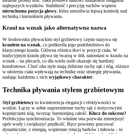
idealnie prostej linii. Taka postawa stanowi fundament osiągania
najlepszych wyników. Stabilność i precyzję ruchów wspiera
nieruchoma pozycja głowy
, która umożliwia lepszą kontrolę nad
techniką i kierunkiem pływania.
Kraul na wznak jako alternatywna nazwa
W środowisku pływackim styl grzbietowy często nazywa się
kraulem na wznak
, co podkreśla jego podobieństwo do
klasycznego kraula. Główna różnica tkwi w pozycji ciała. W
tradycyjnym kraulu pływa się twarzą w dół, natomiast w kraulu na
wznak – na plecach, co dla wielu osób okazuje się bardziej
komfortowe. Choć oba style mają zbliżone ruchy rąk i nóg, różnice
w ułożeniu ciała wpływają na technikę oraz strategię pływania,
nadając każdemu z nich
wyjątkowy charakter
.
Technika pływania stylem grzbietowym
Styl grzbietowy
to kwintesencja elegancji i efektywności w
wodzie. Łączy w sobie naprzemienne ruchy rąk z nożycowymi
kopnięciami nóg, tworząc harmonijną całość.
Klucz do sukcesu?
Perfekcyjna synchronizacja. To właśnie ona pozwala zmniejszyć
opór wody i zwiększyć prędkość. Ręce powinny pracować
dynamicznie, z energią, wspierane rotacją barków i tułowia – to