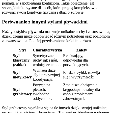
pomaga w zapobieganiu kontuzjom. Takie połączenie jest
szczególnie korzystne dla osób, które pragną kompleksowo
rozwijać swoją kondycję fizyczną i dbać o zdrowie.
Porównanie z innymi stylami pływackimi
Każdy z
stylów pływania
ma swoje unikalne cechy i zastosowania,
dzięki czemu może odpowiadać różnym potrzebom oraz poziomom
zaawansowania. Poniżej przedstawiono krótkie porównanie:
Styl
Charakterystyka
Zalety
Styl
Symetryczne
Relaksujący,
klasyczny
ruchy rąk i nóg,
odpowiedni dla
(żabka)
wolniejsze tempo.
początkujących.
Wymaga dużej
Styl
Bardzo szybki, rozwija
siły i precyzyjnej
motylkowy
siłę i wytrzymałość.
koordynacji.
Pozycja na
Zmniejsza obciążenie
Styl
plecach,
kręgosłupa, idealny dla
grzbietowy
swobodne
osób z problemami
oddychanie.
zdrowotnymi.
Styl grzbietowy wyróżnia się na tle innych dzięki swojej unikalnej
pozycji i korzyściom zdrowotnym. To czyni go idealnym wyborem