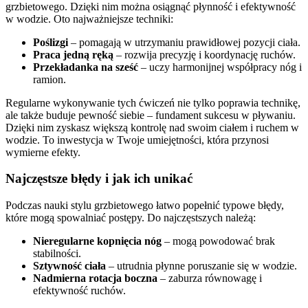
grzbietowego. Dzięki nim można osiągnąć płynność i efektywność
w wodzie. Oto najważniejsze techniki:
Poślizgi
– pomagają w utrzymaniu prawidłowej pozycji ciała.
Praca jedną ręką
– rozwija precyzję i koordynację ruchów.
Przekładanka na sześć
– uczy harmonijnej współpracy nóg i
ramion.
Regularne wykonywanie tych ćwiczeń nie tylko poprawia technikę,
ale także buduje pewność siebie – fundament sukcesu w pływaniu.
Dzięki nim zyskasz większą kontrolę nad swoim ciałem i ruchem w
wodzie. To inwestycja w Twoje umiejętności, która przynosi
wymierne efekty.
Najczęstsze błędy i jak ich unikać
Podczas nauki stylu grzbietowego łatwo popełnić typowe błędy,
które mogą spowalniać postępy. Do najczęstszych należą:
Nieregularne kopnięcia nóg
– mogą powodować brak
stabilności.
Sztywność ciała
– utrudnia płynne poruszanie się w wodzie.
Nadmierna rotacja boczna
– zaburza równowagę i
efektywność ruchów.