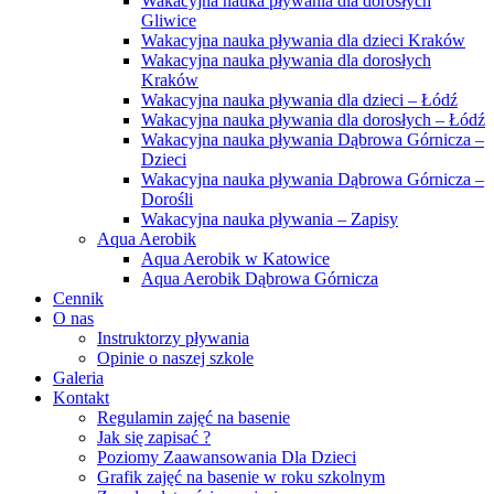
Wakacyjna nauka pływania dla dorosłych
Gliwice
Wakacyjna nauka pływania dla dzieci Kraków
Wakacyjna nauka pływania dla dorosłych
Kraków
Wakacyjna nauka pływania dla dzieci – Łódź
Wakacyjna nauka pływania dla dorosłych – Łódź
Wakacyjna nauka pływania Dąbrowa Górnicza –
Dzieci
Wakacyjna nauka pływania Dąbrowa Górnicza –
Dorośli
Wakacyjna nauka pływania – Zapisy
Aqua Aerobik
Aqua Aerobik w Katowice
Aqua Aerobik Dąbrowa Górnicza
Cennik
O nas
Instruktorzy pływania
Opinie o naszej szkole
Galeria
Kontakt
Regulamin zajęć na basenie
Jak się zapisać ?
Poziomy Zaawansowania Dla Dzieci
Grafik zajęć na basenie w roku szkolnym