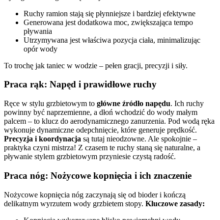
Ruchy ramion stają się płynniejsze i bardziej efektywne
Generowana jest dodatkowa moc, zwiększająca tempo
pływania
Utrzymywana jest właściwa pozycja ciała, minimalizując
opór wody
To trochę jak taniec w wodzie – pełen gracji, precyzji i siły.
Praca rąk: Napęd i prawidłowe ruchy
Ręce w stylu grzbietowym to
główne źródło napędu
. Ich ruchy
powinny być naprzemienne, a dłoń wchodzić do wody małym
palcem – to klucz do aerodynamicznego zanurzenia. Pod wodą ręka
wykonuje dynamiczne odepchnięcie, które generuje prędkość.
Precyzja i koordynacja
są tutaj nieodzowne. Ale spokojnie –
praktyka czyni mistrza! Z czasem te ruchy staną się naturalne, a
pływanie stylem grzbietowym przyniesie czystą radość.
Praca nóg: Nożycowe kopnięcia i ich znaczenie
Nożycowe kopnięcia nóg zaczynają się od bioder i kończą
delikatnym wyrzutem wody grzbietem stopy.
Kluczowe zasady: