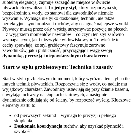
subtelną elegancją, zajmuje szczególne miejsce w świecie
pływackich rywalizacji. To
jedyny styl
, który rozpoczyna się
bezpośrednio z wody, co stanowi dla zawodników niemałe
wyzwanie. Wymaga nie tylko doskonałej techniki, ale także
perfekcyjnej synchronizacji ruchów, aby osiągnąć najlepsze wyniki.
Pływacy muszą przez cały wyścig utrzymywać pozycję na plecach
– z wyjątkiem momentów nawrotów – co czyni ten styl zarówno
wymagającym, jak i niezwykle widowiskowym. To właśnie te
cechy sprawiają, że styl grzbietowy fascynuje zarówno
zawodników, jak i publiczność, przyciągając uwagę swoją
dynamiką, precyzją i niepowtarzalnym charakterem
.
Start w stylu grzbietowym: Technika i zasady
Start w stylu grzbietowym to moment, który wyróżnia ten styl na tle
innych technik pływackich. Rozpoczyna się z wody, co nadaje mu
wyjątkowy charakter. Zawodnicy ustawiają się przy ścianie basenu,
chwytając uchwyty na słupkach startowych, a następnie
dynamicznie odbijają się od ściany, by rozpocząć wyścig. Kluczowe
elementy startu to:
od pierwszych sekund – wymaga to precyzji i pełnego
skupienia.
Doskonała koordynacja
ruchów, aby uzyskać płynność i
szybkość.