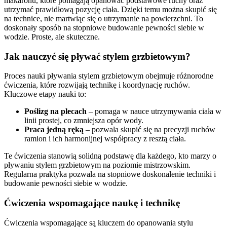
makaronu, które pomagają opanować podstawowe ruchy oraz
utrzymać prawidłową pozycję ciała. Dzięki temu można skupić się
na technice, nie martwiąc się o utrzymanie na powierzchni. To
doskonały sposób na stopniowe budowanie pewności siebie w
wodzie. Proste, ale skuteczne.
Jak nauczyć się pływać stylem grzbietowym?
Proces nauki pływania stylem grzbietowym obejmuje różnorodne
ćwiczenia, które rozwijają technikę i koordynację ruchów.
Kluczowe etapy nauki to:
Poślizg na plecach
– pomaga w nauce utrzymywania ciała w
linii prostej, co zmniejsza opór wody.
Praca jedną ręką
– pozwala skupić się na precyzji ruchów
ramion i ich harmonijnej współpracy z resztą ciała.
Te ćwiczenia stanowią solidną podstawę dla każdego, kto marzy o
pływaniu stylem grzbietowym na poziomie mistrzowskim.
Regularna praktyka pozwala na stopniowe doskonalenie techniki i
budowanie pewności siebie w wodzie.
Ćwiczenia wspomagające naukę i technikę
Ćwiczenia wspomagające są kluczem do opanowania stylu