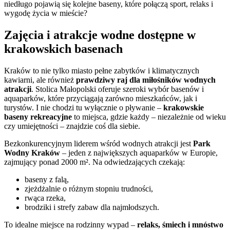
niedługo pojawią się kolejne baseny, które połączą sport, relaks i
wygodę życia w mieście?
Zajęcia i atrakcje wodne dostępne w
krakowskich basenach
Kraków to nie tylko miasto pełne zabytków i klimatycznych
kawiarni, ale również
prawdziwy raj dla miłośników wodnych
atrakcji
. Stolica Małopolski oferuje szeroki wybór basenów i
aquaparków, które przyciągają zarówno mieszkańców, jak i
turystów. I nie chodzi tu wyłącznie o pływanie –
krakowskie
baseny rekreacyjne
to miejsca, gdzie każdy – niezależnie od wieku
czy umiejętności – znajdzie coś dla siebie.
Bezkonkurencyjnym liderem wśród wodnych atrakcji jest
Park
Wodny Kraków
– jeden z największych aquaparków w Europie,
zajmujący ponad 2000 m². Na odwiedzających czekają:
baseny z falą,
zjeżdżalnie o różnym stopniu trudności,
rwąca rzeka,
brodziki i strefy zabaw dla najmłodszych.
To idealne miejsce na rodzinny wypad –
relaks, śmiech i mnóstwo