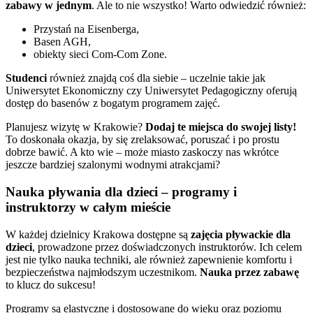
zabawy w jednym
. Ale to nie wszystko! Warto odwiedzić również:
Przystań na Eisenberga,
Basen AGH,
obiekty sieci Com-Com Zone.
Studenci
również znajdą coś dla siebie – uczelnie takie jak
Uniwersytet Ekonomiczny czy Uniwersytet Pedagogiczny oferują
dostęp do basenów z bogatym programem zajęć.
Planujesz wizytę w Krakowie?
Dodaj te miejsca do swojej listy!
To doskonała okazja, by się zrelaksować, poruszać i po prostu
dobrze bawić. A kto wie – może miasto zaskoczy nas wkrótce
jeszcze bardziej szalonymi wodnymi atrakcjami?
Nauka pływania dla dzieci – programy i
instruktorzy w całym mieście
W każdej dzielnicy Krakowa dostępne są
zajęcia pływackie dla
dzieci
, prowadzone przez doświadczonych instruktorów. Ich celem
jest nie tylko nauka techniki, ale również zapewnienie komfortu i
bezpieczeństwa najmłodszym uczestnikom.
Nauka przez zabawę
to klucz do sukcesu!
Programy są elastyczne i dostosowane do wieku oraz poziomu