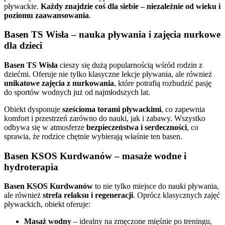
pływackie.
Każdy znajdzie coś dla siebie – niezależnie od wieku i
poziomu zaawansowania
.
Basen TS Wisła – nauka pływania i zajęcia nurkowe
dla dzieci
Basen TS Wisła
cieszy się dużą popularnością wśród rodzin z
dziećmi. Oferuje nie tylko klasyczne lekcje pływania, ale również
unikatowe zajęcia z nurkowania
, które potrafią rozbudzić pasję
do sportów wodnych już od najmłodszych lat.
Obiekt dysponuje
sześcioma torami pływackimi
, co zapewnia
komfort i przestrzeń zarówno do nauki, jak i zabawy. Wszystko
odbywa się w atmosferze
bezpieczeństwa i serdeczności
, co
sprawia, że rodzice chętnie wybierają właśnie ten basen.
Basen KSOS Kurdwanów – masaże wodne i
hydroterapia
Basen KSOS Kurdwanów
to nie tylko miejsce do nauki pływania,
ale również
strefa relaksu i regeneracji
. Oprócz klasycznych zajęć
pływackich, obiekt oferuje:
Masaż wodny
– idealny na zmęczone mięśnie po treningu,