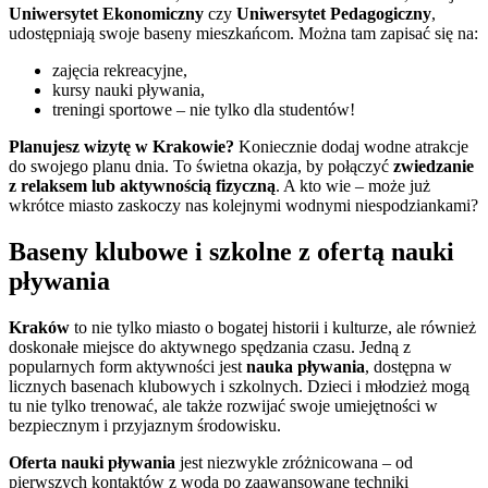
Uniwersytet Ekonomiczny
czy
Uniwersytet Pedagogiczny
,
udostępniają swoje baseny mieszkańcom. Można tam zapisać się na:
zajęcia rekreacyjne,
kursy nauki pływania,
treningi sportowe – nie tylko dla studentów!
Planujesz wizytę w Krakowie?
Koniecznie dodaj wodne atrakcje
do swojego planu dnia. To świetna okazja, by połączyć
zwiedzanie
z relaksem lub aktywnością fizyczną
. A kto wie – może już
wkrótce miasto zaskoczy nas kolejnymi wodnymi niespodziankami?
Baseny klubowe i szkolne z ofertą nauki
pływania
Kraków
to nie tylko miasto o bogatej historii i kulturze, ale również
doskonałe miejsce do aktywnego spędzania czasu. Jedną z
popularnych form aktywności jest
nauka pływania
, dostępna w
licznych basenach klubowych i szkolnych. Dzieci i młodzież mogą
tu nie tylko trenować, ale także rozwijać swoje umiejętności w
bezpiecznym i przyjaznym środowisku.
Oferta nauki pływania
jest niezwykle zróżnicowana – od
pierwszych kontaktów z wodą po zaawansowane techniki