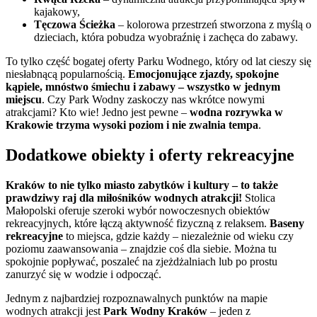
kajakowy,
Tęczowa Ścieżka
– kolorowa przestrzeń stworzona z myślą o
dzieciach, która pobudza wyobraźnię i zachęca do zabawy.
To tylko część bogatej oferty Parku Wodnego, który od lat cieszy się
niesłabnącą popularnością.
Emocjonujące zjazdy, spokojne
kąpiele, mnóstwo śmiechu i zabawy – wszystko w jednym
miejscu
. Czy Park Wodny zaskoczy nas wkrótce nowymi
atrakcjami? Kto wie! Jedno jest pewne –
wodna rozrywka w
Krakowie trzyma wysoki poziom i nie zwalnia tempa
.
Dodatkowe obiekty i oferty rekreacyjne
Kraków to nie tylko miasto zabytków i kultury – to także
prawdziwy raj dla miłośników wodnych atrakcji!
Stolica
Małopolski oferuje szeroki wybór nowoczesnych obiektów
rekreacyjnych, które łączą aktywność fizyczną z relaksem.
Baseny
rekreacyjne
to miejsca, gdzie każdy – niezależnie od wieku czy
poziomu zaawansowania – znajdzie coś dla siebie. Można tu
spokojnie popływać, poszaleć na zjeżdżalniach lub po prostu
zanurzyć się w wodzie i odpocząć.
Jednym z najbardziej rozpoznawalnych punktów na mapie
wodnych atrakcji jest
Park Wodny Kraków
– jeden z