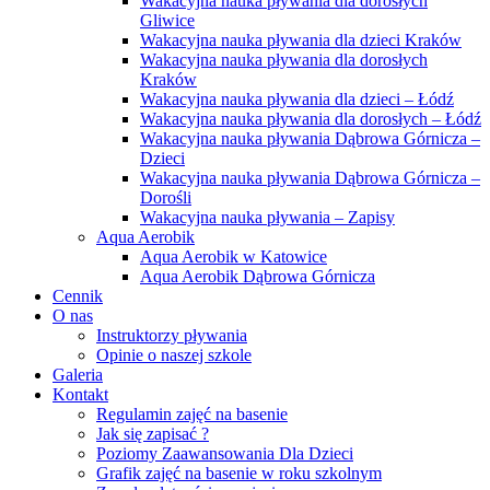
Wakacyjna nauka pływania dla dorosłych
Gliwice
Wakacyjna nauka pływania dla dzieci Kraków
Wakacyjna nauka pływania dla dorosłych
Kraków
Wakacyjna nauka pływania dla dzieci – Łódź
Wakacyjna nauka pływania dla dorosłych – Łódź
Wakacyjna nauka pływania Dąbrowa Górnicza –
Dzieci
Wakacyjna nauka pływania Dąbrowa Górnicza –
Dorośli
Wakacyjna nauka pływania – Zapisy
Aqua Aerobik
Aqua Aerobik w Katowice
Aqua Aerobik Dąbrowa Górnicza
Cennik
O nas
Instruktorzy pływania
Opinie o naszej szkole
Galeria
Kontakt
Regulamin zajęć na basenie
Jak się zapisać ?
Poziomy Zaawansowania Dla Dzieci
Grafik zajęć na basenie w roku szkolnym