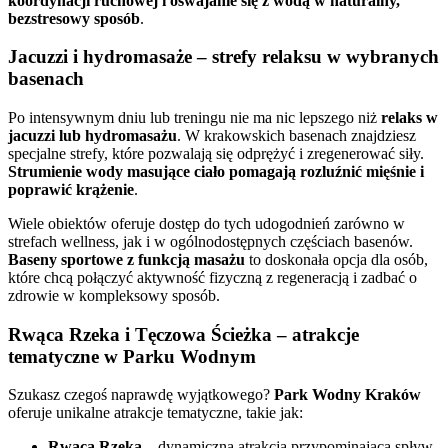
koordynacji ruchowej i oswajanie się z wodą w naturalny,
bezstresowy sposób
.
Jacuzzi i hydromasaże – strefy relaksu w wybranych
basenach
Po intensywnym dniu lub treningu nie ma nic lepszego niż
relaks w
jacuzzi lub hydromasażu
. W krakowskich basenach znajdziesz
specjalne strefy, które pozwalają się odprężyć i zregenerować siły.
Strumienie wody masujące ciało pomagają rozluźnić mięśnie i
poprawić krążenie
.
Wiele obiektów oferuje dostęp do tych udogodnień zarówno w
strefach wellness, jak i w ogólnodostępnych częściach basenów.
Baseny sportowe z funkcją masażu
to doskonała opcja dla osób,
które chcą połączyć aktywność fizyczną z regeneracją i zadbać o
zdrowie w kompleksowy sposób.
Rwąca Rzeka i Tęczowa Ścieżka – atrakcje
tematyczne w Parku Wodnym
Szukasz czegoś naprawdę wyjątkowego?
Park Wodny Kraków
oferuje unikalne atrakcje tematyczne, takie jak:
Rwąca Rzeka
– dynamiczna atrakcja przypominająca spływ