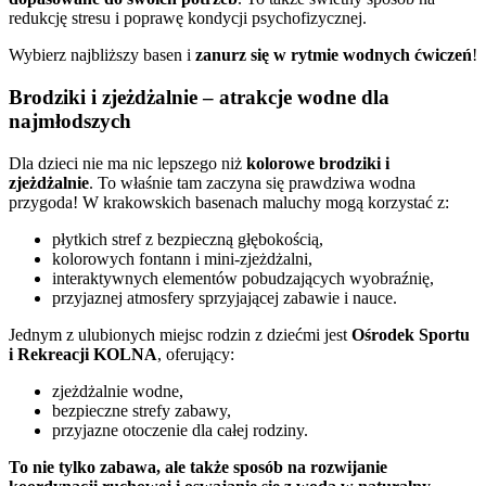
redukcję stresu i poprawę kondycji psychofizycznej.
Wybierz najbliższy basen i
zanurz się w rytmie wodnych ćwiczeń
!
Brodziki i zjeżdżalnie – atrakcje wodne dla
najmłodszych
Dla dzieci nie ma nic lepszego niż
kolorowe brodziki i
zjeżdżalnie
. To właśnie tam zaczyna się prawdziwa wodna
przygoda! W krakowskich basenach maluchy mogą korzystać z:
płytkich stref z bezpieczną głębokością,
kolorowych fontann i mini-zjeżdżalni,
interaktywnych elementów pobudzających wyobraźnię,
przyjaznej atmosfery sprzyjającej zabawie i nauce.
Jednym z ulubionych miejsc rodzin z dziećmi jest
Ośrodek Sportu
i Rekreacji KOLNA
, oferujący:
zjeżdżalnie wodne,
bezpieczne strefy zabawy,
przyjazne otoczenie dla całej rodziny.
To nie tylko zabawa, ale także sposób na rozwijanie