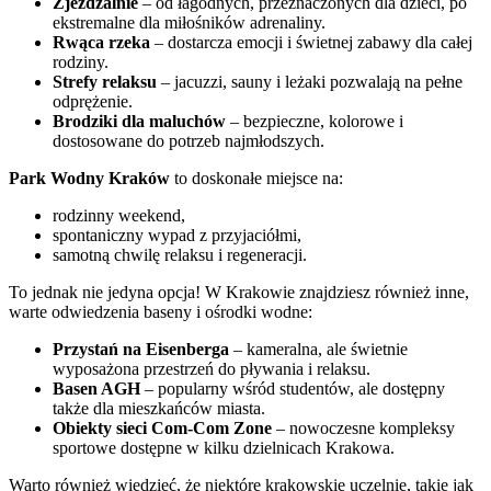
Zjeżdżalnie
– od łagodnych, przeznaczonych dla dzieci, po
ekstremalne dla miłośników adrenaliny.
Rwąca rzeka
– dostarcza emocji i świetnej zabawy dla całej
rodziny.
Strefy relaksu
– jacuzzi, sauny i leżaki pozwalają na pełne
odprężenie.
Brodziki dla maluchów
– bezpieczne, kolorowe i
dostosowane do potrzeb najmłodszych.
Park Wodny Kraków
to doskonałe miejsce na:
rodzinny weekend,
spontaniczny wypad z przyjaciółmi,
samotną chwilę relaksu i regeneracji.
To jednak nie jedyna opcja! W Krakowie znajdziesz również inne,
warte odwiedzenia baseny i ośrodki wodne:
Przystań na Eisenberga
– kameralna, ale świetnie
wyposażona przestrzeń do pływania i relaksu.
Basen AGH
– popularny wśród studentów, ale dostępny
także dla mieszkańców miasta.
Obiekty sieci Com-Com Zone
– nowoczesne kompleksy
sportowe dostępne w kilku dzielnicach Krakowa.
Warto również wiedzieć, że niektóre krakowskie uczelnie, takie jak