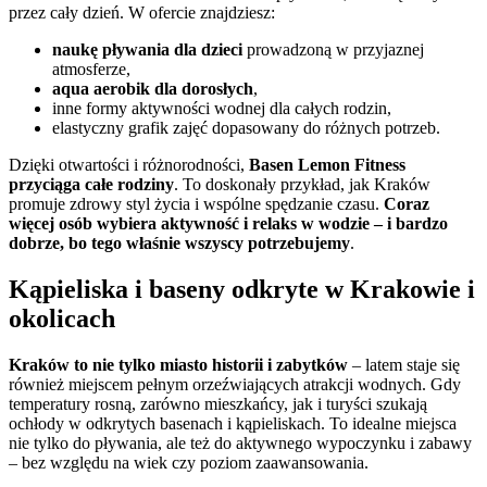
przez cały dzień. W ofercie znajdziesz:
naukę pływania dla dzieci
prowadzoną w przyjaznej
atmosferze,
aqua aerobik dla dorosłych
,
inne formy aktywności wodnej dla całych rodzin,
elastyczny grafik zajęć dopasowany do różnych potrzeb.
Dzięki otwartości i różnorodności,
Basen Lemon Fitness
przyciąga całe rodziny
. To doskonały przykład, jak Kraków
promuje zdrowy styl życia i wspólne spędzanie czasu.
Coraz
więcej osób wybiera aktywność i relaks w wodzie – i bardzo
dobrze, bo tego właśnie wszyscy potrzebujemy
.
Kąpieliska i baseny odkryte w Krakowie i
okolicach
Kraków to nie tylko miasto historii i zabytków
– latem staje się
również miejscem pełnym orzeźwiających atrakcji wodnych. Gdy
temperatury rosną, zarówno mieszkańcy, jak i turyści szukają
ochłody w odkrytych basenach i kąpieliskach. To idealne miejsca
nie tylko do pływania, ale też do aktywnego wypoczynku i zabawy
– bez względu na wiek czy poziom zaawansowania.