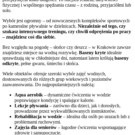
fizycznej i wspólnego spędzania czasu – z rodziną, przyjaciółmi lub
solo.
Wybór jest ogromny – od nowoczesnych kompleksów sportowych
po kameralne pływalnie w dzielnicach.
Niezależnie od tego, czy
szukasz intensywnego treningu, czy chwili odprężenia po pracy
– znajdziesz coś dla siebie.
Bez względu na pogodę – słońce czy deszcz – w Krakowie zawsze
znajdziesz miejsce na wodną rozrywkę.
Baseny kryte
idealnie
sprawdzają się w chłodniejsze dni, natomiast latem królują
baseny
odkryte
, pełne gwaru, śmiechu i słońca.
Wiele obiektów oferuje szeroki wybór zajęć wodnych,
dostosowanych do różnych grup wiekowych i poziomów
zaawansowania. Do najpopularniejszych należą:
Aqua aerobik
– dynamiczne ćwiczenia w wodzie
poprawiające kondycję i spalające kalorie.
Lekcje pływania
– zarówno dla dzieci, jak i dorosłych,
prowadzone przez wykwalifikowanych instruktorów.
Rehabilitacja w wodzie
– idealna dla osób po urazach lub z
problemami ruchowymi.
Zajęcia dla seniorów
– łagodne ćwiczenia wspomagające
zdrowie i samopoczucie.