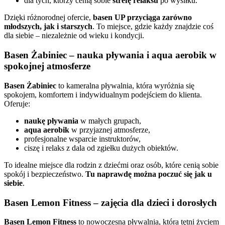
dla tych, którzy cenią sobie
strefę relaksu
po wysiłku.
Dzięki różnorodnej ofercie,
basen UP przyciąga zarówno
młodszych, jak i starszych
. To miejsce, gdzie każdy znajdzie coś
dla siebie – niezależnie od wieku i kondycji.
Basen Żabiniec – nauka pływania i aqua aerobik w
spokojnej atmosferze
Basen Żabiniec
to kameralna pływalnia, która wyróżnia się
spokojem, komfortem i indywidualnym podejściem do klienta.
Oferuje:
naukę pływania
w małych grupach,
aqua aerobik
w przyjaznej atmosferze,
profesjonalne wsparcie instruktorów,
ciszę i relaks z dala od zgiełku dużych obiektów.
To idealne miejsce dla rodzin z dziećmi oraz osób, które cenią sobie
spokój i bezpieczeństwo.
Tu naprawdę można poczuć się jak u
siebie
.
Basen Lemon Fitness – zajęcia dla dzieci i dorosłych
Basen Lemon Fitness
to nowoczesna pływalnia, która tętni życiem