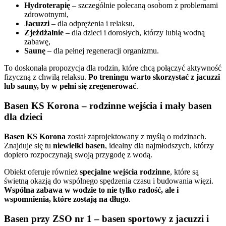
Hydroterapię
– szczególnie polecaną osobom z problemami
zdrowotnymi,
Jacuzzi
– dla odprężenia i relaksu,
Zjeżdżalnie
– dla dzieci i dorosłych, którzy lubią wodną
zabawę,
Saunę
– dla pełnej regeneracji organizmu.
To doskonała propozycja dla rodzin, które chcą połączyć aktywność
fizyczną z chwilą relaksu.
Po treningu warto skorzystać z jacuzzi
lub sauny, by w pełni się zregenerować
.
Basen KS Korona – rodzinne wejścia i mały basen
dla dzieci
Basen KS Korona
został zaprojektowany z myślą o rodzinach.
Znajduje się tu
niewielki basen
, idealny dla najmłodszych, którzy
dopiero rozpoczynają swoją przygodę z wodą.
Obiekt oferuje również
specjalne wejścia rodzinne
, które są
świetną okazją do wspólnego spędzenia czasu i budowania więzi.
Wspólna zabawa w wodzie to nie tylko radość, ale i
wspomnienia, które zostają na długo
.
Basen przy ZSO nr 1 – basen sportowy z jacuzzi i