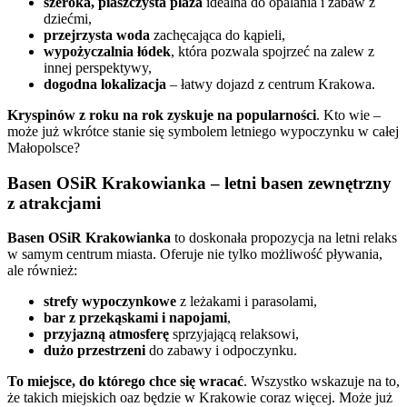
szeroka, piaszczysta plaża
idealna do opalania i zabaw z
dziećmi,
przejrzysta woda
zachęcająca do kąpieli,
wypożyczalnia łódek
, która pozwala spojrzeć na zalew z
innej perspektywy,
dogodna lokalizacja
– łatwy dojazd z centrum Krakowa.
Kryspinów z roku na rok zyskuje na popularności
. Kto wie –
może już wkrótce stanie się symbolem letniego wypoczynku w całej
Małopolsce?
Basen OSiR Krakowianka – letni basen zewnętrzny
z atrakcjami
Basen OSiR Krakowianka
to doskonała propozycja na letni relaks
w samym centrum miasta. Oferuje nie tylko możliwość pływania,
ale również:
strefy wypoczynkowe
z leżakami i parasolami,
bar z przekąskami i napojami
,
przyjazną atmosferę
sprzyjającą relaksowi,
dużo przestrzeni
do zabawy i odpoczynku.
To miejsce, do którego chce się wracać
. Wszystko wskazuje na to,
że takich miejskich oaz będzie w Krakowie coraz więcej. Może już