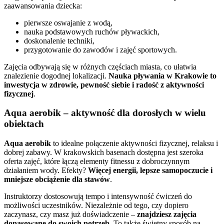
zaawansowania dziecka:
pierwsze oswajanie z wodą,
nauka podstawowych ruchów pływackich,
doskonalenie techniki,
przygotowanie do zawodów i zajęć sportowych.
Zajęcia odbywają się w różnych częściach miasta, co ułatwia
znalezienie dogodnej lokalizacji.
Nauka pływania w Krakowie to
inwestycja w zdrowie, pewność siebie i radość z aktywności
fizycznej
.
Aqua aerobik – aktywność dla dorosłych w wielu
obiektach
Aqua aerobik
to idealne połączenie aktywności fizycznej, relaksu i
dobrej zabawy. W krakowskich basenach dostępna jest szeroka
oferta zajęć, które łączą elementy fitnessu z dobroczynnym
działaniem wody. Efekty?
Więcej energii, lepsze samopoczucie i
mniejsze obciążenie dla stawów
.
Instruktorzy dostosowują tempo i intensywność ćwiczeń do
możliwości uczestników. Niezależnie od tego, czy dopiero
zaczynasz, czy masz już doświadczenie –
znajdziesz zajęcia
dopasowane do swoich potrzeb
. To także świetny sposób na