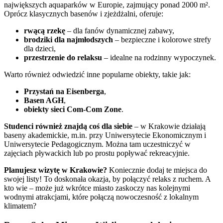
największych aquaparków w Europie, zajmujący ponad 2000 m².
Oprócz klasycznych basenów i zjeżdżalni, oferuje:
rwącą rzekę
– dla fanów dynamicznej zabawy,
brodziki dla najmłodszych
– bezpieczne i kolorowe strefy
dla dzieci,
przestrzenie do relaksu
– idealne na rodzinny wypoczynek.
Warto również odwiedzić inne popularne obiekty, takie jak:
Przystań na Eisenberga
,
Basen AGH
,
obiekty sieci Com-Com Zone
.
Studenci również znajdą coś dla siebie
– w Krakowie działają
baseny akademickie, m.in. przy Uniwersytecie Ekonomicznym i
Uniwersytecie Pedagogicznym. Można tam uczestniczyć w
zajęciach pływackich lub po prostu popływać rekreacyjnie.
Planujesz wizytę w Krakowie?
Koniecznie dodaj te miejsca do
swojej listy! To doskonała okazja, by połączyć relaks z ruchem. A
kto wie – może już wkrótce miasto zaskoczy nas kolejnymi
wodnymi atrakcjami, które połączą nowoczesność z lokalnym
klimatem?