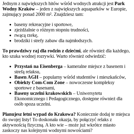
Jednym z największych hitów wśród wodnych atrakcji jest
Park
Wodny Kraków
– jeden z największych aquaparków w Europie,
zajmujący ponad 2000 m². Znajdziesz tam:
baseny rekreacyjne i sportowe,
zjeżdżalnie o różnym stopniu trudności,
rwącą rzekę,
brodziki i strefy zabaw dla najmłodszych.
To prawdziwy raj dla rodzin z dziećmi
, ale również dla każdego,
kto szuka wodnej rozrywki. Warto również odwiedzić:
Przystań na Eisenberga
– kameralne miejsce z basenem i
strefą relaksu,
Basen AGH
– popularny wśród studentów i mieszkańców,
Obiekty Com-Com Zone
– nowoczesne kompleksy
sportowe z basenami,
Baseny uczelni krakowskich
– Uniwersytetu
Ekonomicznego i Pedagogicznego, dostępne również dla
osób spoza uczelni.
Planujesz letni wypad do Krakowa?
Koniecznie dodaj te miejsca
do swojej listy! To doskonała okazja, by połączyć relaks z
aktywnością fizyczną. A kto wie – może już wkrótce miasto
zaskoczy nas kolejnymi wodnymi nowościami?