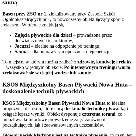
sauną
Basen przy ZSO nr 1
, zlokalizowany przy Zespole Szkół
Ogólnokształcących nr 1, to nowoczesny obiekt łączący sport z
relaksem. W ofercie znajdują się:
Zajęcia pływackie dla dzieci
– prowadzone przez
doświadczonych instruktorów,
Jacuzzi
– idealne na odprężenie po treningu,
Sauna
– dla poprawy samopoczucia i regeneracji.
To miejsce, w którym można zadbać o
zdrowie, kondycję i relaks
– wszystko w jednym obiekcie.
Po intensywnym treningu warto
zrelaksować się w ciepłej wodzie lub saunie
.
KSOS Międzyszkolny Basen Pływacki Nowa Huta –
doskonalenie technik pływackich
KSOS Międzyszkolny Basen Pływacki Nowa Huta
to idealna
propozycja dla osób, które chcą
doskonalić technikę pływacką
i
osiągać lepsze wyniki. Obiekt dysponuje
czterema torami
, co
umożliwia komfortowe prowadzenie zajęć zarówno dla
początkujących, jak i zaawansowanych uczestników.
Główny nacisk kładziony jest na technikę pływania
, co czyni ten