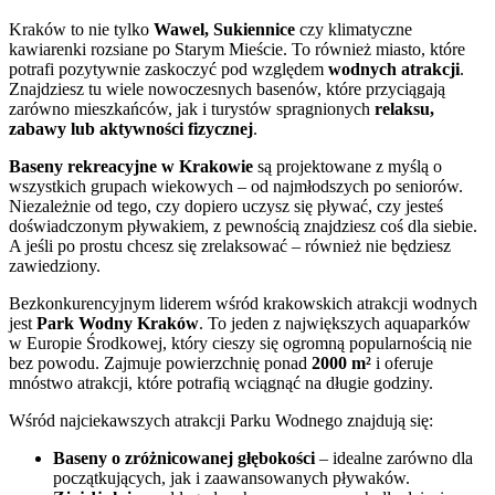
Kraków to nie tylko
Wawel, Sukiennice
czy klimatyczne
kawiarenki rozsiane po Starym Mieście. To również miasto, które
potrafi pozytywnie zaskoczyć pod względem
wodnych atrakcji
.
Znajdziesz tu wiele nowoczesnych basenów, które przyciągają
zarówno mieszkańców, jak i turystów spragnionych
relaksu,
zabawy lub aktywności fizycznej
.
Baseny rekreacyjne w Krakowie
są projektowane z myślą o
wszystkich grupach wiekowych – od najmłodszych po seniorów.
Niezależnie od tego, czy dopiero uczysz się pływać, czy jesteś
doświadczonym pływakiem, z pewnością znajdziesz coś dla siebie.
A jeśli po prostu chcesz się zrelaksować – również nie będziesz
zawiedziony.
Bezkonkurencyjnym liderem wśród krakowskich atrakcji wodnych
jest
Park Wodny Kraków
. To jeden z największych aquaparków
w Europie Środkowej, który cieszy się ogromną popularnością nie
bez powodu. Zajmuje powierzchnię ponad
2000 m²
i oferuje
mnóstwo atrakcji, które potrafią wciągnąć na długie godziny.
Wśród najciekawszych atrakcji Parku Wodnego znajdują się:
Baseny o zróżnicowanej głębokości
– idealne zarówno dla
początkujących, jak i zaawansowanych pływaków.