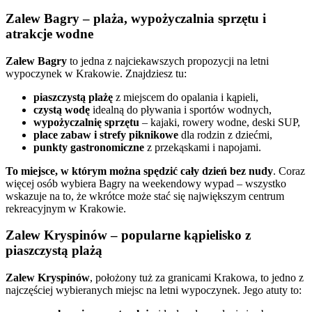
Zalew Bagry – plaża, wypożyczalnia sprzętu i
atrakcje wodne
Zalew Bagry
to jedna z najciekawszych propozycji na letni
wypoczynek w Krakowie. Znajdziesz tu:
piaszczystą plażę
z miejscem do opalania i kąpieli,
czystą wodę
idealną do pływania i sportów wodnych,
wypożyczalnię sprzętu
– kajaki, rowery wodne, deski SUP,
place zabaw i strefy piknikowe
dla rodzin z dziećmi,
punkty gastronomiczne
z przekąskami i napojami.
To miejsce, w którym można spędzić cały dzień bez nudy
. Coraz
więcej osób wybiera Bagry na weekendowy wypad – wszystko
wskazuje na to, że wkrótce może stać się największym centrum
rekreacyjnym w Krakowie.
Zalew Kryspinów – popularne kąpielisko z
piaszczystą plażą
Zalew Kryspinów
, położony tuż za granicami Krakowa, to jedno z
najczęściej wybieranych miejsc na letni wypoczynek. Jego atuty to: