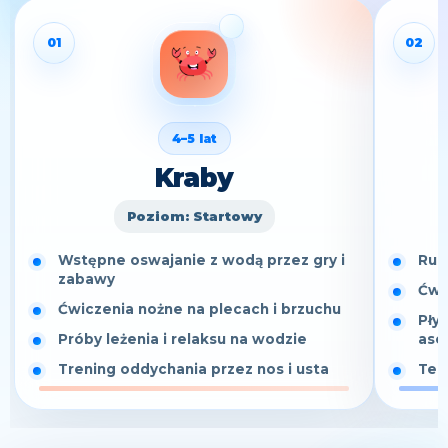
01
02
4–5 lat
Kraby
Poziom: Startowy
Wstępne oswajanie z wodą przez gry i
Ruc
zabawy
Ćwi
Ćwiczenia nożne na plecach i brzuchu
Pły
Próby leżenia i relaksu na wodzie
ase
Trening oddychania przez nos i usta
Tec