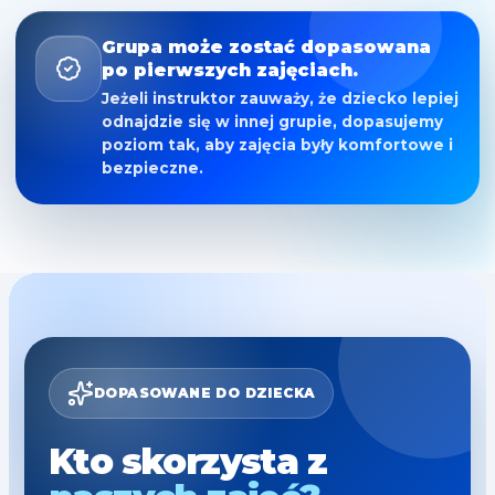
Grupa może zostać dopasowana
po pierwszych zajęciach.
Jeżeli instruktor zauważy, że dziecko lepiej
odnajdzie się w innej grupie, dopasujemy
poziom tak, aby zajęcia były komfortowe i
bezpieczne.
DOPASOWANE DO DZIECKA
Kto skorzysta z