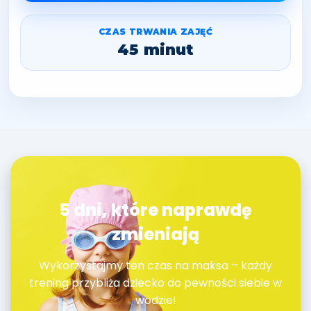
CZAS TRWANIA ZAJĘĆ
45 minut
5 dni, które naprawdę
zmieniają
Wykorzystajmy ten czas na maksa – każdy
trening przybliża dziecko do pewności siebie w
wodzie!