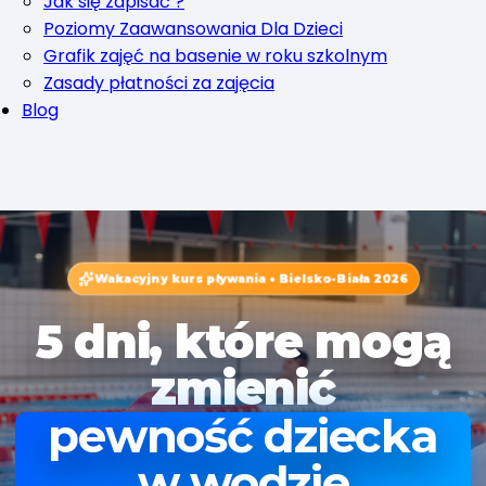
Jak się zapisać ?
Poziomy Zaawansowania Dla Dzieci
Grafik zajęć na basenie w roku szkolnym
Zasady płatności za zajęcia
Blog
Wakacyjny kurs pływania • Bielsko-Biała 2026
5 dni, które mogą
zmienić
pewność dziecka
w wodzie