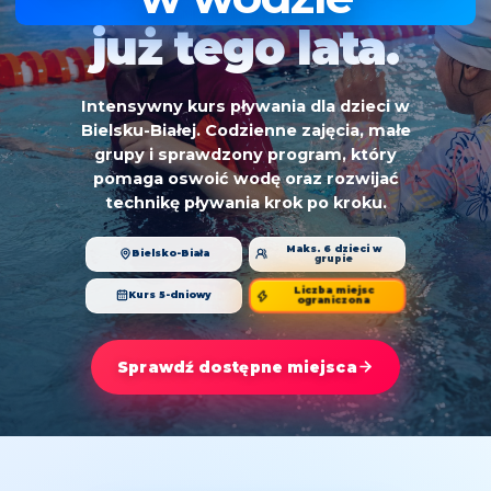
już tego lata.
Intensywny kurs pływania dla dzieci w
Bielsku-Białej. Codzienne zajęcia, małe
grupy i sprawdzony program, który
pomaga oswoić wodę oraz rozwijać
technikę pływania krok po kroku.
Maks. 6 dzieci w
Bielsko-Biała
grupie
Liczba miejsc
Kurs 5-dniowy
ograniczona
Sprawdź dostępne miejsca