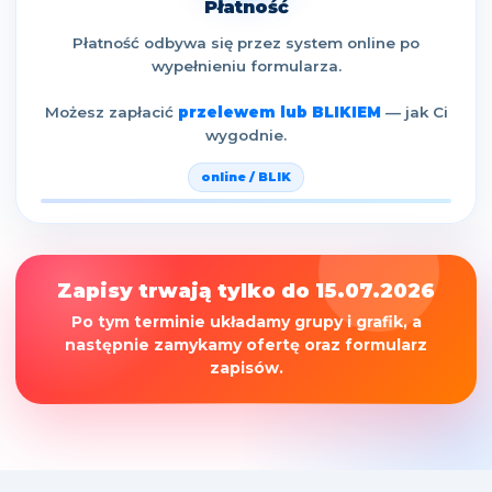
Płatność
Płatność odbywa się przez system online po
wypełnieniu formularza.
Możesz zapłacić
przelewem lub BLIKIEM
— jak Ci
wygodnie.
online / BLIK
Zapisy trwają tylko do 15.07.2026
Po tym terminie układamy grupy i grafik, a
następnie zamykamy ofertę oraz formularz
zapisów.