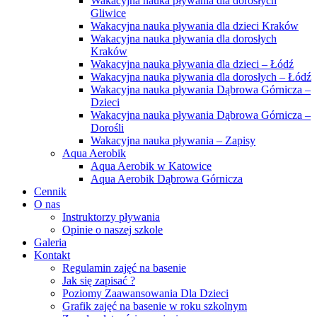
Wakacyjna nauka pływania dla dorosłych
Gliwice
Wakacyjna nauka pływania dla dzieci Kraków
Wakacyjna nauka pływania dla dorosłych
Kraków
Wakacyjna nauka pływania dla dzieci – Łódź
Wakacyjna nauka pływania dla dorosłych – Łódź
Wakacyjna nauka pływania Dąbrowa Górnicza –
Dzieci
Wakacyjna nauka pływania Dąbrowa Górnicza –
Dorośli
Wakacyjna nauka pływania – Zapisy
Aqua Aerobik
Aqua Aerobik w Katowice
Aqua Aerobik Dąbrowa Górnicza
Cennik
O nas
Instruktorzy pływania
Opinie o naszej szkole
Galeria
Kontakt
Regulamin zajęć na basenie
Jak się zapisać ?
Poziomy Zaawansowania Dla Dzieci
Grafik zajęć na basenie w roku szkolnym