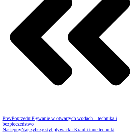
Prev
Poprzedni
Pływanie w otwartych wodach – technika i
bezpieczeństwo
Następny
Najszybszy styl pływacki: Kraul i inne techniki