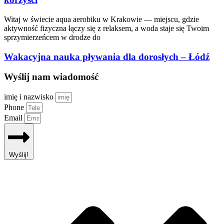
Witaj w świecie aqua aerobiku w Krakowie — miejscu, gdzie
aktywność fizyczna łączy się z relaksem, a woda staje się Twoim
sprzymierzeńcem w drodze do
Wakacyjna nauka pływania dla dorosłych – Łódź
Wyślij nam wiadomość
imię i nazwisko
Phone
Email
Wyślij!