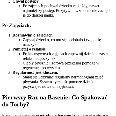
Chwal postępy
:
Po zajęciach pochwal dziecko za każdy, nawet
najmniejszy postęp. Pozytywne wzmocnienie zachęci
je do dalszej nauki.
Po Zajęciach:
Rozmawiaj o zajęciach
:
Zapytaj dziecko, co mu się podobało i czego się
nauczyło.
Pamiętaj o relaksie
:
Po intensywnych zajęciach zapewnij dziecku czas na
relaks i odpoczynek.
Ciepły prysznic i zdrowa przekąska pomogą w
regeneracji po wysiłku.
Regularność jest kluczem
:
Staraj się utrzymać regularny harmonogram zajęć
pływania. Systematyczność pomoże dziecku lepiej
przyswajać nowe umiejętności.
Pierwszy Raz na Basenie: Co Spakować
do Torby?
Planowanie
pierwszej wizyty na basenie
to zawsze ekscytujące