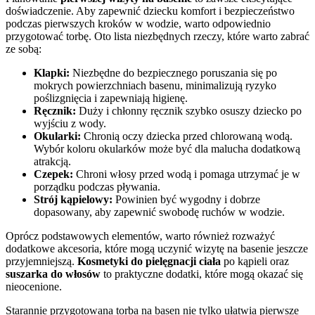
doświadczenie. Aby zapewnić dziecku komfort i bezpieczeństwo
podczas pierwszych kroków w wodzie, warto odpowiednio
przygotować torbę. Oto lista niezbędnych rzeczy, które warto zabrać
ze sobą:
Klapki:
Niezbędne do bezpiecznego poruszania się po
mokrych powierzchniach basenu, minimalizują ryzyko
poślizgnięcia i zapewniają higienę.
Ręcznik:
Duży i chłonny ręcznik szybko osuszy dziecko po
wyjściu z wody.
Okularki:
Chronią oczy dziecka przed chlorowaną wodą.
Wybór koloru okularków może być dla malucha dodatkową
atrakcją.
Czepek:
Chroni włosy przed wodą i pomaga utrzymać je w
porządku podczas pływania.
Strój kąpielowy:
Powinien być wygodny i dobrze
dopasowany, aby zapewnić swobodę ruchów w wodzie.
Oprócz podstawowych elementów, warto również rozważyć
dodatkowe akcesoria, które mogą uczynić wizytę na basenie jeszcze
przyjemniejszą.
Kosmetyki do pielęgnacji ciała
po kąpieli oraz
suszarka do włosów
to praktyczne dodatki, które mogą okazać się
nieocenione.
Starannie przygotowana torba na basen nie tylko ułatwia pierwsze