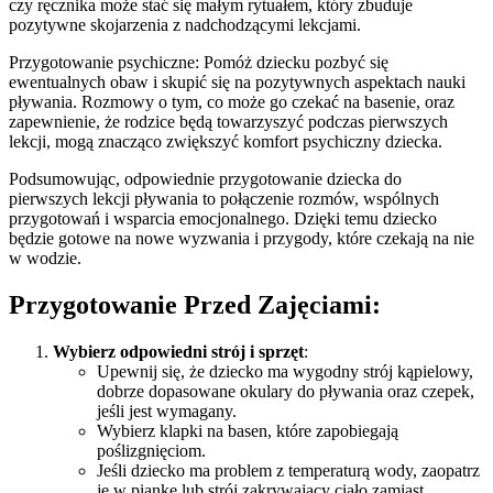
czy ręcznika może stać się małym rytuałem, który zbuduje
pozytywne skojarzenia z nadchodzącymi lekcjami.
Przygotowanie psychiczne: Pomóż dziecku pozbyć się
ewentualnych obaw i skupić się na pozytywnych aspektach nauki
pływania. Rozmowy o tym, co może go czekać na basenie, oraz
zapewnienie, że rodzice będą towarzyszyć podczas pierwszych
lekcji, mogą znacząco zwiększyć komfort psychiczny dziecka.
Podsumowując, odpowiednie przygotowanie dziecka do
pierwszych lekcji pływania to połączenie rozmów, wspólnych
przygotowań i wsparcia emocjonalnego. Dzięki temu dziecko
będzie gotowe na nowe wyzwania i przygody, które czekają na nie
w wodzie.
Przygotowanie Przed Zajęciami:
Wybierz odpowiedni strój i sprzęt
:
Upewnij się, że dziecko ma wygodny strój kąpielowy,
dobrze dopasowane okulary do pływania oraz czepek,
jeśli jest wymagany.
Wybierz klapki na basen, które zapobiegają
poślizgnięciom.
Jeśli dziecko ma problem z temperaturą wody, zaopatrz
je w piankę lub strój zakrywający ciało zamiast