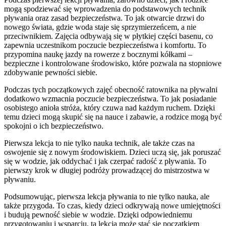
mogą spodziewać się wprowadzenia do podstawowych technik
pływania oraz zasad bezpieczeństwa. To jak otwarcie drzwi do
nowego świata, gdzie woda staje się sprzymierzeńcem, a nie
przeciwnikiem. Zajęcia odbywają się w płytkiej części basenu, co
zapewnia uczestnikom poczucie bezpieczeństwa i komfortu. To
przypomina naukę jazdy na rowerze z bocznymi kółkami –
bezpieczne i kontrolowane środowisko, które pozwala na stopniowe
zdobywanie pewności siebie.
Podczas tych początkowych zajęć obecność ratownika na pływalni
dodatkowo wzmacnia poczucie bezpieczeństwa. To jak posiadanie
osobistego anioła stróża, który czuwa nad każdym ruchem. Dzięki
temu dzieci mogą skupić się na nauce i zabawie, a rodzice mogą być
spokojni o ich bezpieczeństwo.
Pierwsza lekcja to nie tylko nauka technik, ale także czas na
oswojenie się z nowym środowiskiem. Dzieci uczą się, jak poruszać
się w wodzie, jak oddychać i jak czerpać radość z pływania. To
pierwszy krok w długiej podróży prowadzącej do mistrzostwa w
pływaniu.
Podsumowując, pierwsza lekcja pływania to nie tylko nauka, ale
także przygoda. To czas, kiedy dzieci odkrywają nowe umiejętności
i budują pewność siebie w wodzie. Dzięki odpowiedniemu
przygotowaniu i wsparciu, ta lekcja może stać się początkiem