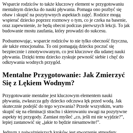
Wsparcie rodziców to także kluczowy element w przygotowaniu
mentalnym dziecka do nauki pływania. Pomaga ono pozbyć się
obaw i skupić na pozytywnych aspektach zajęć. Rodzice mogą
wspierać dziecko poprzez rozmowy o tym, co je czeka na basenie,
oraz zapewnienie, że będą obecni podczas pierwszych lekcji. To jak
budowanie mostu zaufania, który prowadzi do sukcesu.
Podsumowując, wsparcie rodziców to nie tylko obecność fizyczna,
ale także emocjonalna. To oni pomagają dziecku poczuć się
bezpiecznie i zmotywowanym, co jest kluczowe dla udanej nauki
pływania. Dzięki temu dziecko zyskuje pewność siebie i chęć do
odkrywania wodnych przygód.
Mentalne Przygotowanie: Jak Zmierzyć
Się z Lękiem Wodnym?
Przygotowanie mentalne jest kluczowym elementem nauki
pływania, zwłaszcza gdy dziecko odczuwa lęk przed wodą. Jak
skutecznie podejść do tego wyzwania? Przede wszystkim, warto
skupić się na eliminacji strachu i skierowaniu uwagi na pozytywne
aspekty tej przygody. Zamiast myśleć „co, jeśli mi nie wyjdzie?”,
lepiej zastanowić się „jakie to będzie niesamowite!”.
Jednym z najważniejszych kroków jest stworzenie atmosfery