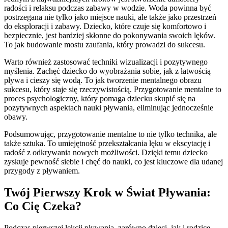
radości i relaksu podczas zabawy w wodzie. Woda powinna być
postrzegana nie tylko jako miejsce nauki, ale także jako przestrzeń
do eksploracji i zabawy. Dziecko, które czuje się komfortowo i
bezpiecznie, jest bardziej skłonne do pokonywania swoich lęków.
To jak budowanie mostu zaufania, który prowadzi do sukcesu.
Warto również zastosować techniki wizualizacji i pozytywnego
myślenia. Zachęć dziecko do wyobrażania sobie, jak z łatwością
pływa i cieszy się wodą. To jak tworzenie mentalnego obrazu
sukcesu, który staje się rzeczywistością. Przygotowanie mentalne to
proces psychologiczny, który pomaga dziecku skupić się na
pozytywnych aspektach nauki pływania, eliminując jednocześnie
obawy.
Podsumowując, przygotowanie mentalne to nie tylko technika, ale
także sztuka. To umiejętność przekształcania lęku w ekscytację i
radość z odkrywania nowych możliwości. Dzięki temu dziecko
zyskuje pewność siebie i chęć do nauki, co jest kluczowe dla udanej
przygody z pływaniem.
Twój Pierwszy Krok w Świat Pływania:
Co Cię Czeka?
Podczas pierwszej lekcji pływania, zarówno dzieci, jak i rodzice