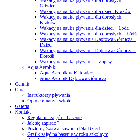
Wakacyjna nauka pływania dla dorosłych
Gliwice
Wakacyjna nauka pływania dla dzieci Kraków
Wakacyjna nauka pływania dla dorosłych
Kraków
Wakacyjna nauka pływania dla dzieci – Łódź
Wakacyjna nauka pływania dla dorosłych – Łódź
Wakacyjna nauka pływania Dąbrowa Górnicza –
Dzieci
Wakacyjna nauka pływania Dąbrowa Górnicza –
Dorośli
Wakacyjna nauka pływania – Zapisy
Aqua Aerobik
Aqua Aerobik w Katowice
Aqua Aerobik Dąbrowa Górnicza
Cennik
O nas
Instruktorzy pływania
Opinie o naszej szkole
Galeria
Kontakt
Regulamin zajęć na basenie
Jak się zapisać ?
Poziomy Zaawansowania Dla Dzieci
Grafik zajęć na basenie w roku szkolnym