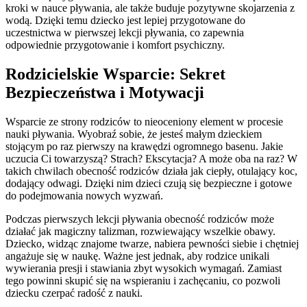
kroki w nauce pływania, ale także buduje pozytywne skojarzenia z
wodą. Dzięki temu dziecko jest lepiej przygotowane do
uczestnictwa w pierwszej lekcji pływania, co zapewnia
odpowiednie przygotowanie i komfort psychiczny.
Rodzicielskie Wsparcie: Sekret
Bezpieczeństwa i Motywacji
Wsparcie ze strony rodziców to nieoceniony element w procesie
nauki pływania. Wyobraź sobie, że jesteś małym dzieckiem
stojącym po raz pierwszy na krawędzi ogromnego basenu. Jakie
uczucia Ci towarzyszą? Strach? Ekscytacja? A może oba na raz? W
takich chwilach obecność rodziców działa jak ciepły, otulający koc,
dodający odwagi. Dzięki nim dzieci czują się bezpieczne i gotowe
do podejmowania nowych wyzwań.
Podczas pierwszych lekcji pływania obecność rodziców może
działać jak magiczny talizman, rozwiewający wszelkie obawy.
Dziecko, widząc znajome twarze, nabiera pewności siebie i chętniej
angażuje się w naukę. Ważne jest jednak, aby rodzice unikali
wywierania presji i stawiania zbyt wysokich wymagań. Zamiast
tego powinni skupić się na wspieraniu i zachęcaniu, co pozwoli
dziecku czerpać radość z nauki.