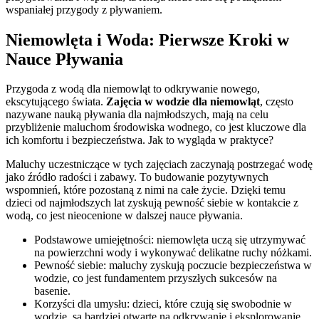
wspaniałej przygody z pływaniem.
Niemowlęta i Woda: Pierwsze Kroki w
Nauce Pływania
Przygoda z wodą dla niemowląt to odkrywanie nowego,
ekscytującego świata.
Zajęcia w wodzie dla niemowląt
, często
nazywane nauką pływania dla najmłodszych, mają na celu
przybliżenie maluchom środowiska wodnego, co jest kluczowe dla
ich komfortu i bezpieczeństwa. Jak to wygląda w praktyce?
Maluchy uczestniczące w tych zajęciach zaczynają postrzegać wodę
jako źródło radości i zabawy. To budowanie pozytywnych
wspomnień, które pozostaną z nimi na całe życie. Dzięki temu
dzieci od najmłodszych lat zyskują pewność siebie w kontakcie z
wodą, co jest nieocenione w dalszej nauce pływania.
Podstawowe umiejętności: niemowlęta uczą się utrzymywać
na powierzchni wody i wykonywać delikatne ruchy nóżkami.
Pewność siebie: maluchy zyskują poczucie bezpieczeństwa w
wodzie, co jest fundamentem przyszłych sukcesów na
basenie.
Korzyści dla umysłu: dzieci, które czują się swobodnie w
wodzie, są bardziej otwarte na odkrywanie i eksplorowanie