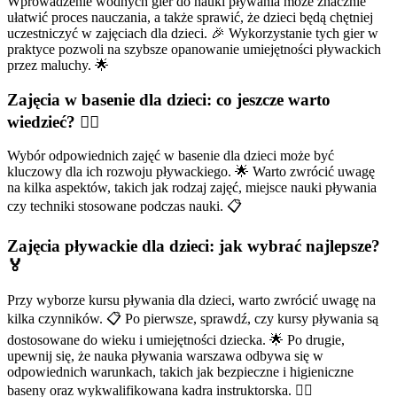
Wprowadzenie wodnych gier do nauki pływania może znacznie
ułatwić proces nauczania, a także sprawić, że dzieci będą chętniej
uczestniczyć w zajęciach dla dzieci. 🎉 Wykorzystanie tych gier w
praktyce pozwoli na szybsze opanowanie umiejętności pływackich
przez maluchy. 🌟
Zajęcia w basenie dla dzieci: co jeszcze warto
wiedzieć? 🏊‍♂️
Wybór odpowiednich zajęć w basenie dla dzieci może być
kluczowy dla ich rozwoju pływackiego. 🌟 Warto zwrócić uwagę
na kilka aspektów, takich jak rodzaj zajęć, miejsce nauki pływania
czy techniki stosowane podczas nauki. 📋
Zajęcia pływackie dla dzieci: jak wybrać najlepsze?
🏅
Przy wyborze kursu pływania dla dzieci, warto zwrócić uwagę na
kilka czynników. 📋 Po pierwsze, sprawdź, czy kursy pływania są
dostosowane do wieku i umiejętności dziecka. 🌟 Po drugie,
upewnij się, że nauka pływania warszawa odbywa się w
odpowiednich warunkach, takich jak bezpieczne i higieniczne
baseny oraz wykwalifikowana kadra instruktorska. 🏊‍♀️