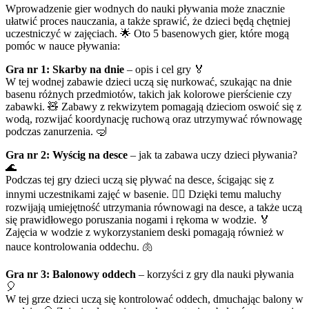
Wprowadzenie gier wodnych do nauki pływania może znacznie
ułatwić proces nauczania, a także sprawić, że dzieci będą chętniej
uczestniczyć w zajęciach. 🌟 Oto 5 basenowych gier, które mogą
pomóc w nauce pływania:
Gra nr 1: Skarby na dnie
– opis i cel gry 🏅
W tej wodnej zabawie dzieci uczą się nurkować, szukając na dnie
basenu różnych przedmiotów, takich jak kolorowe pierścienie czy
zabawki. 🧸 Zabawy z rekwizytem pomagają dzieciom oswoić się z
wodą, rozwijać koordynację ruchową oraz utrzymywać równowagę
podczas zanurzenia. 🤿
Gra nr 2: Wyścig na desce
– jak ta zabawa uczy dzieci pływania?
🌊
Podczas tej gry dzieci uczą się pływać na desce, ścigając się z
innymi uczestnikami zajęć w basenie. 🏄‍♂️ Dzięki temu maluchy
rozwijają umiejętność utrzymania równowagi na desce, a także uczą
się prawidłowego poruszania nogami i rękoma w wodzie. 🏅
Zajęcia w wodzie z wykorzystaniem deski pomagają również w
nauce kontrolowania oddechu. 🫁
Gra nr 3: Balonowy oddech
– korzyści z gry dla nauki pływania
🎈
W tej grze dzieci uczą się kontrolować oddech, dmuchając balony w