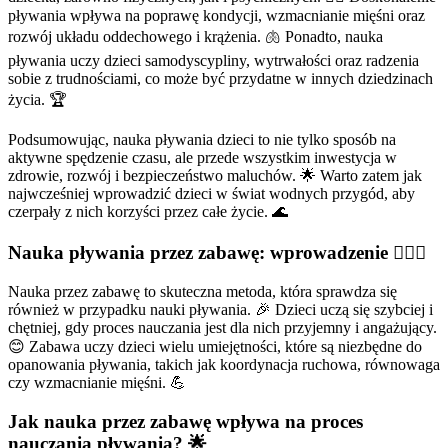
pływania wpływa na poprawę kondycji, wzmacnianie mięśni oraz
rozwój układu oddechowego i krążenia. 🫁 Ponadto, nauka
pływania uczy dzieci samodyscypliny, wytrwałości oraz radzenia
sobie z trudnościami, co może być przydatne w innych dziedzinach
życia. 🏆
Podsumowując, nauka pływania dzieci to nie tylko sposób na
aktywne spędzenie czasu, ale przede wszystkim inwestycja w
zdrowie, rozwój i bezpieczeństwo maluchów. 🌟 Warto zatem jak
najwcześniej wprowadzić dzieci w świat wodnych przygód, aby
czerpały z nich korzyści przez całe życie. 🌊
Nauka pływania przez zabawę: wprowadzenie 🏊‍♀️🎈
Nauka przez zabawę to skuteczna metoda, która sprawdza się
również w przypadku nauki pływania. 🎉 Dzieci uczą się szybciej i
chętniej, gdy proces nauczania jest dla nich przyjemny i angażujący.
😊 Zabawa uczy dzieci wielu umiejętności, które są niezbędne do
opanowania pływania, takich jak koordynacja ruchowa, równowaga
czy wzmacnianie mięśni. 💪
Jak nauka przez zabawę wpływa na proces
nauczania pływania? 🌟