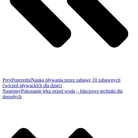
Prev
Poprzedni
Nauka pływania przez zabawę 10 zabawnych
ćwiczeń pływackich dla dzieci
Następny
Pokonanie lęku przed wodą – kluczowe techniki dla
dorosłych