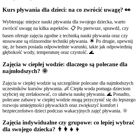
Kurs pływania dla dzieci: na co zwrócić uwagę? 👀
Wybierając miejsce nauki pływania dla swojego dziecka, warto
zwrócić uwagę na kilka aspektów. 📋 Po pierwsze, sprawdź, czy
basen oferuje zajęcia zgodne z techniką nauki pływania oraz czy
stosowane są różnorodne techniki pływania. 🌟 Po drugie, upewnij
się, że basen posiada odpowiednie warunki, takie jak odpowiednią
głębokość wody, temperaturę oraz czystość. 🌊
Zajęcia w ciepłej wodzie: dlaczego są polecane dla
najmłodszych? 🌞
Zajęcia w ciepłej wodzie są szczególnie polecane dla najmłodszych
uczestników kursów pływania. 👶 Ciepła woda pomaga dzieciom
szybciej się zrelaksować, co ułatwia naukę pływania. 🌊 Ponadto,
polecane zabawy w ciepłej wodzie mogą przyczynić się do lepszego
rozwoju umiejętności pływackich oraz zwiększyć komfort i
bezpieczeństwo dzieci podczas wakacyjnych zajęć pływania. 🌞
Zajęcia indywidualne czy grupowe: co lepiej wybrać
dla swojego dziecka? 👨‍👩‍👧‍👦