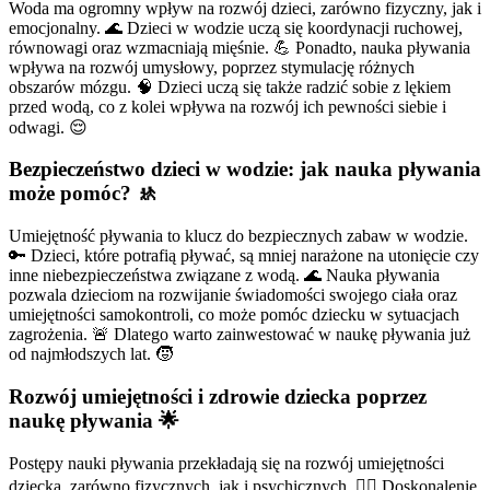
Woda ma ogromny wpływ na rozwój dzieci, zarówno fizyczny, jak i
emocjonalny. 🌊 Dzieci w wodzie uczą się koordynacji ruchowej,
równowagi oraz wzmacniają mięśnie. 💪 Ponadto, nauka pływania
wpływa na rozwój umysłowy, poprzez stymulację różnych
obszarów mózgu. 🧠 Dzieci uczą się także radzić sobie z lękiem
przed wodą, co z kolei wpływa na rozwój ich pewności siebie i
odwagi. 😌
Bezpieczeństwo dzieci w wodzie: jak nauka pływania
może pomóc? 🚸
Umiejętność pływania to klucz do bezpiecznych zabaw w wodzie.
🔑 Dzieci, które potrafią pływać, są mniej narażone na utonięcie czy
inne niebezpieczeństwa związane z wodą. 🌊 Nauka pływania
pozwala dzieciom na rozwijanie świadomości swojego ciała oraz
umiejętności samokontroli, co może pomóc dziecku w sytuacjach
zagrożenia. 🚨 Dlatego warto zainwestować w naukę pływania już
od najmłodszych lat. 🧒
Rozwój umiejętności i zdrowie dziecka poprzez
naukę pływania 🌟
Postępy nauki pływania przekładają się na rozwój umiejętności
dziecka, zarówno fizycznych, jak i psychicznych. 🏋️‍♂️ Doskonalenie