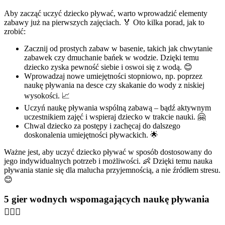
Aby zacząć uczyć dziecko pływać, warto wprowadzić elementy
zabawy już na pierwszych zajęciach. 🏅 Oto kilka porad, jak to
zrobić:
Zacznij od prostych zabaw w basenie, takich jak chwytanie
zabawek czy dmuchanie bańek w wodzie. Dzięki temu
dziecko zyska pewność siebie i oswoi się z wodą. 😊
Wprowadzaj nowe umiejętności stopniowo, np. poprzez
naukę pływania na desce czy skakanie do wody z niskiej
wysokości. 📈
Uczyń naukę pływania wspólną zabawą – bądź aktywnym
uczestnikiem zajęć i wspieraj dziecko w trakcie nauki. 🤗
Chwal dziecko za postępy i zachęcaj do dalszego
doskonalenia umiejętności pływackich. 🌟
Ważne jest, aby uczyć dziecko pływać w sposób dostosowany do
jego indywidualnych potrzeb i możliwości. 👶 Dzięki temu nauka
pływania stanie się dla malucha przyjemnością, a nie źródłem stresu.
😊
5 gier wodnych wspomagających naukę pływania
🏊‍♂️🎉