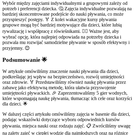
Wybór między zajęciami indywidualnymi a grupowymi zależy od
potrzeb i preferencji dziecka. 🤔 Zajęcia indywidualne pozwalają na
bardziej skoncentrowane podejście do nauki pływania, co może
przyspieszyć postępy. 🏅 Z kolei wakacyjne kursy pływania
grupowe mogą być bardziej motywujące dla dzieci, które lubią
rywalizację i współpracę z rówieśnikami. 🏊‍♂️ Ważne jest, aby
wybrać opcję, która najlepiej odpowiada na potrzeby dziecka i
pozwala mu rozwijać samodzielne pływanie w sposób efektywny i
przyjemny. 😊
Podsumowanie 🌟
W artykule omówiliśmy znaczenie nauki pływania dla dzieci,
podkreślając jej wpływ na bezpieczeństwo, rozwój umiejętności
oraz zdrowie. 🏅 Przedstawiliśmy również naukę pływania przez
zabawę jako efektywną metodę, która ułatwia przyswojenie
umiejętności pływackich. 🎉 Zaprezentowaliśmy 5 gier wodnych,
które wspomagają naukę pływania, tłumacząc ich cele oraz korzyści
dla dzieci. 🌟
W dalszej części artykułu omówiliśmy zajęcia w basenie dla dzieci,
podając wskazówki dotyczące wyboru odpowiednich kursów
pływania, miejsca nauki oraz rodzaju zajęć. 📋 Zwróciliśmy uwagę
na zalety zajęć w ciepłej wodzie dla najmłodszych oraz na różnice