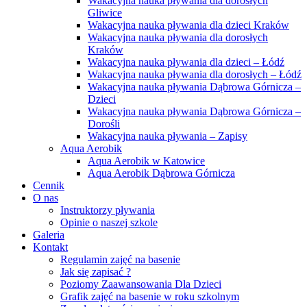
Wakacyjna nauka pływania dla dorosłych
Gliwice
Wakacyjna nauka pływania dla dzieci Kraków
Wakacyjna nauka pływania dla dorosłych
Kraków
Wakacyjna nauka pływania dla dzieci – Łódź
Wakacyjna nauka pływania dla dorosłych – Łódź
Wakacyjna nauka pływania Dąbrowa Górnicza –
Dzieci
Wakacyjna nauka pływania Dąbrowa Górnicza –
Dorośli
Wakacyjna nauka pływania – Zapisy
Aqua Aerobik
Aqua Aerobik w Katowice
Aqua Aerobik Dąbrowa Górnicza
Cennik
O nas
Instruktorzy pływania
Opinie o naszej szkole
Galeria
Kontakt
Regulamin zajęć na basenie
Jak się zapisać ?
Poziomy Zaawansowania Dla Dzieci
Grafik zajęć na basenie w roku szkolnym