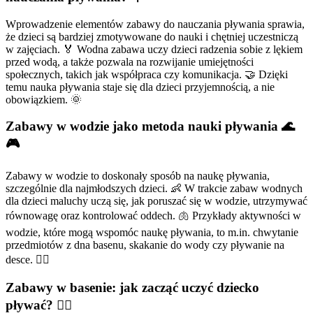
Wprowadzenie elementów zabawy do nauczania pływania sprawia,
że dzieci są bardziej zmotywowane do nauki i chętniej uczestniczą
w zajęciach. 🏅 Wodna zabawa uczy dzieci radzenia sobie z lękiem
przed wodą, a także pozwala na rozwijanie umiejętności
społecznych, takich jak współpraca czy komunikacja. 🤝 Dzięki
temu nauka pływania staje się dla dzieci przyjemnością, a nie
obowiązkiem. 🌞
Zabawy w wodzie jako metoda nauki pływania 🌊
🎮
Zabawy w wodzie to doskonały sposób na naukę pływania,
szczególnie dla najmłodszych dzieci. 👶 W trakcie zabaw wodnych
dla dzieci maluchy uczą się, jak poruszać się w wodzie, utrzymywać
równowagę oraz kontrolować oddech. 🫁 Przykłady aktywności w
wodzie, które mogą wspomóc naukę pływania, to m.in. chwytanie
przedmiotów z dna basenu, skakanie do wody czy pływanie na
desce. 🏊‍♂️
Zabawy w basenie: jak zacząć uczyć dziecko
pływać? 🏊‍♀️