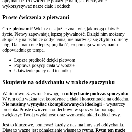
optymalna? To ćwiczenie pokazuje nam, jak efektywnie
wykorzystywać nasze ciało i oddech.
Proste ćwiczenia z płetwami
Co z
płetwami
? Wielu z nas już je zna i wie, jak mogą ułatwić
życie. Płetwy zapewniają lepszą pływalność. Dzięki nim możemy
skupić się na technice oddychania, nie martwiąc się zbytnio o ruchy
nóg. Dają nam one lepszą prędkość, co pomaga w utrzymaniu
odpowiedniego tempa.
Lepsza prędkość dzięki płetwom
Poprawa pozycji ciała w wodzie
Ułatwienie pracy nad techniką
Skupienie na oddychaniu w trakcie spoczynku
Warto również zwrócić uwagę na
oddychanie podczas spoczynku
.
W tym celu ważna jest koordynacja ciała i koncentracja na oddechu.
Nie musimy wymyślać skomplikowanych ideologii
– wystarczy
prostota. Proste ćwiczenia oddechowe w spoczynku pomogą
zwiększyć Twoją wydajność oraz wzmocnią układ oddechowy.
Jest to kluczowe, ponieważ każdy z nas ma inny styl oddychania.
Dlatego ważne jest odnalezienie własnego rytmu.
Rytm ten może