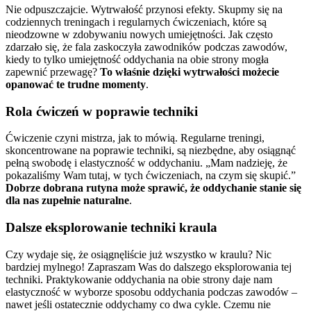
Nie odpuszczajcie. Wytrwałość przynosi efekty. Skupmy się na
codziennych treningach i regularnych ćwiczeniach, które są
nieodzowne w zdobywaniu nowych umiejętności. Jak często
zdarzało się, że fala zaskoczyła zawodników podczas zawodów,
kiedy to tylko umiejętność oddychania na obie strony mogła
zapewnić przewagę?
To właśnie dzięki wytrwałości możecie
opanować te trudne momenty
.
Rola ćwiczeń w poprawie techniki
Ćwiczenie czyni mistrza, jak to mówią. Regularne treningi,
skoncentrowane na poprawie techniki, są niezbędne, aby osiągnąć
pełną swobodę i elastyczność w oddychaniu. „Mam nadzieję, że
pokazaliśmy Wam tutaj, w tych ćwiczeniach, na czym się skupić.”
Dobrze dobrana rutyna może sprawić, że oddychanie stanie się
dla nas zupełnie naturalne
.
Dalsze eksplorowanie techniki kraula
Czy wydaje się, że osiągnęliście już wszystko w kraulu? Nic
bardziej mylnego! Zapraszam Was do dalszego eksplorowania tej
techniki. Praktykowanie oddychania na obie strony daje nam
elastyczność w wyborze sposobu oddychania podczas zawodów –
nawet jeśli ostatecznie oddychamy co dwa cykle. Czemu nie