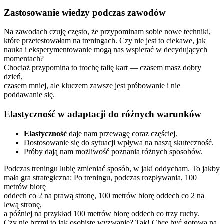
Zastosowanie wiedzy podczas zawodów
Na zawodach czuję często, że przypominam sobie nowe techniki,
które przetestowałam na treningach. Czy nie jest to ciekawe, jak
nauka i eksperymentowanie mogą nas wspierać w decydujących
momentach?
Chociaż przypomina to trochę talię kart — czasem masz dobry
dzień,
czasem mniej, ale kluczem zawsze jest próbowanie i nie
poddawanie się.
Elastyczność w adaptacji do różnych warunków
Elastyczność
daje nam przewagę coraz częściej.
Dostosowanie się do sytuacji wpływa na naszą skuteczność.
Próby dają nam możliwość poznania różnych sposobów.
Podczas treningu lubię zmieniać sposób, w jaki oddycham. To jakby
mała gra strategiczna: Po treningu, podczas rozpływania, 100
metrów biorę
oddech co 2 na prawą stronę, 100 metrów biorę oddech co 2 na
lewą stronę,
a później na przykład 100 metrów biorę oddech co trzy ruchy.
Czy nie brzmi to jak osobiste wyzwanie? Tak! Chcę być gotowa na