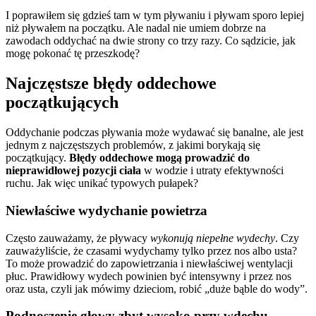
I poprawiłem się gdzieś tam w tym pływaniu i pływam sporo lepiej
niż pływałem na początku. Ale nadal nie umiem dobrze na
zawodach oddychać na dwie strony co trzy razy. Co sądzicie, jak
mogę pokonać tę przeszkodę?
Najczęstsze błędy oddechowe
początkujących
Oddychanie podczas pływania może wydawać się banalne, ale jest
jednym z najczęstszych problemów, z jakimi borykają się
początkujący.
Błędy oddechowe mogą prowadzić do
nieprawidłowej pozycji ciała
w wodzie i utraty efektywności
ruchu. Jak więc unikać typowych pułapek?
Niewłaściwe wydychanie powietrza
Często zauważamy, że pływacy
wykonują niepełne wydechy
. Czy
zauważyliście, że czasami wydychamy tylko przez nos albo usta?
To może prowadzić do zapowietrzania i niewłaściwej wentylacji
płuc. Prawidłowy wydech powinien być intensywny i przez nos
oraz usta, czyli jak mówimy dzieciom, robić „duże bąble do wody”.
Podnoszenie głowy zbyt wysoko przy wdechu