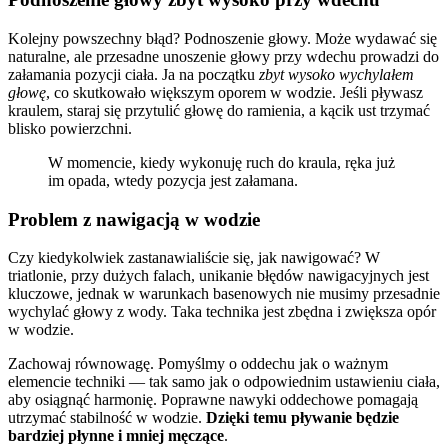
Kolejny powszechny błąd? Podnoszenie głowy. Może wydawać się
naturalne, ale przesadne unoszenie głowy przy wdechu prowadzi do
załamania pozycji ciała. Ja na początku
zbyt wysoko wychylałem
głowę
, co skutkowało większym oporem w wodzie. Jeśli pływasz
kraulem, staraj się przytulić głowę do ramienia, a kącik ust trzymać
blisko powierzchni.
W momencie, kiedy wykonuję ruch do kraula, ręka już
im opada, wtedy pozycja jest załamana.
Problem z nawigacją w wodzie
Czy kiedykolwiek zastanawialiście się, jak nawigować? W
triatlonie, przy dużych falach, unikanie błędów nawigacyjnych jest
kluczowe, jednak w warunkach basenowych nie musimy przesadnie
wychylać głowy z wody. Taka technika jest zbędna i zwiększa opór
w wodzie.
Zachowaj równowagę. Pomyślmy o oddechu jak o ważnym
elemencie techniki — tak samo jak o odpowiednim ustawieniu ciała,
aby osiągnąć harmonię. Poprawne nawyki oddechowe pomagają
utrzymać stabilność w wodzie.
Dzięki temu pływanie będzie
bardziej płynne i mniej męczące
.