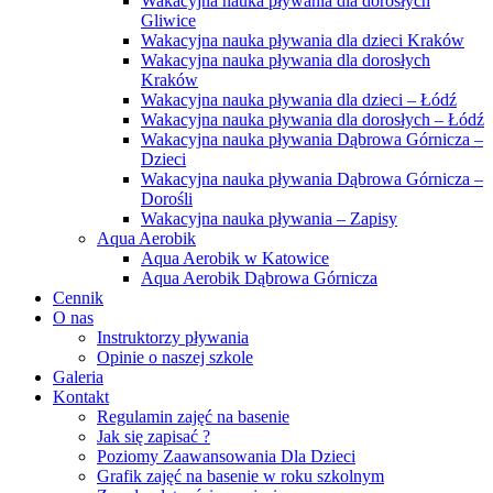
Wakacyjna nauka pływania dla dorosłych
Gliwice
Wakacyjna nauka pływania dla dzieci Kraków
Wakacyjna nauka pływania dla dorosłych
Kraków
Wakacyjna nauka pływania dla dzieci – Łódź
Wakacyjna nauka pływania dla dorosłych – Łódź
Wakacyjna nauka pływania Dąbrowa Górnicza –
Dzieci
Wakacyjna nauka pływania Dąbrowa Górnicza –
Dorośli
Wakacyjna nauka pływania – Zapisy
Aqua Aerobik
Aqua Aerobik w Katowice
Aqua Aerobik Dąbrowa Górnicza
Cennik
O nas
Instruktorzy pływania
Opinie o naszej szkole
Galeria
Kontakt
Regulamin zajęć na basenie
Jak się zapisać ?
Poziomy Zaawansowania Dla Dzieci
Grafik zajęć na basenie w roku szkolnym