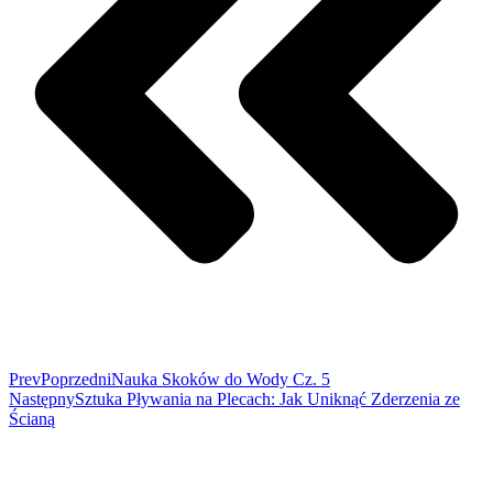
Prev
Poprzedni
Nauka Skoków do Wody Cz. 5
Następny
Sztuka Pływania na Plecach: Jak Uniknąć Zderzenia ze
Ścianą