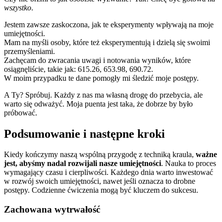
wszystko
.
Jestem zawsze zaskoczona, jak te eksperymenty wpływają na moje
umiejętności.
Mam na myśli osoby, które też eksperymentują i dzielą się swoimi
przemyśleniami.
Zachęcam do zwracania uwagi i notowania wyników, które
osiągnęliście, takie jak: 615.26, 653.98, 690.72.
W moim przypadku te dane pomogły mi śledzić moje postępy.
A Ty? Spróbuj. Każdy z nas ma własną drogę do przebycia, ale
warto się odważyć. Moja puenta jest taka, że dobrze by było
próbować.
Podsumowanie i następne kroki
Kiedy kończymy naszą wspólną przygodę z techniką kraula,
ważne
jest, abyśmy nadal rozwijali nasze umiejętności
. Nauka to proces
wymagający czasu i cierpliwości. Każdego dnia warto inwestować
w rozwój swoich umiejętności, nawet jeśli oznacza to drobne
postępy. Codzienne ćwiczenia mogą być kluczem do sukcesu.
Zachowana wytrwałość