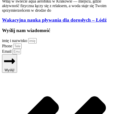
Witaj w świecie aqua aerobiku w Krakowie — miejscu, gdzie
aktywność fizyczna łączy się z relaksem, a woda staje się Twoim
sprzymierzeńcem w drodze do
Wakacyjna nauka pływania dla dorosłych – Łódź
Wyślij nam wiadomość
imię i nazwisko
Phone
Email
Wyślij!