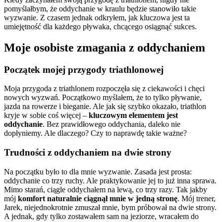
pomyślałbym, że oddychanie w kraulu będzie stanowiło takie
wyzwanie. Z czasem jednak odkryłem, jak kluczowa jest ta
umiejętność dla każdego pływaka, chcącego osiągnąć sukces.
Moje osobiste zmagania z oddychaniem
Początek mojej przygody triathlonowej
Moja przygoda z triathlonem rozpoczęła się z ciekawości i chęci
nowych wyzwań. Początkowo myślałem, że to tylko pływanie,
jazda na rowerze i bieganie. Ale jak się szybko okazało, triathlon
kryje w sobie coś więcej –
kluczowym elementem jest
oddychanie
. Bez prawidłowego oddychania, daleko nie
dopłyniemy. Ale dlaczego? Czy to naprawdę takie ważne?
Trudności z oddychaniem na dwie strony
Na początku było to dla mnie wyzwanie. Zasada jest prosta:
oddychanie co trzy ruchy. Ale praktykowanie jej to już inna sprawa.
Mimo starań, ciągle oddychałem na lewą, co trzy razy. Tak jakby
mój
komfort naturalnie ciągnął mnie w jedną stronę
. Mój trener,
Jarek, niejednokrotnie zmuszał mnie, bym próbował na dwie strony.
A jednak, gdy tylko zostawałem sam na jeziorze, wracałem do