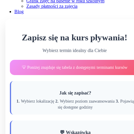
Grafik zajęć na basenie w roku szkolnym
Zasady płatności za zajęcia
Blog
Zapisz się na kurs pływania!
Wybierz termin idealny dla Ciebie
💡 Poniżej znajduje się tabela z dostępnymi terminami kursów
Jak się zapisać?
1.
Wybierz lokalizację
2.
Wybierz poziom zaawansowania
3.
Pojawią
się dostępne godziny
💬 Wskazówka