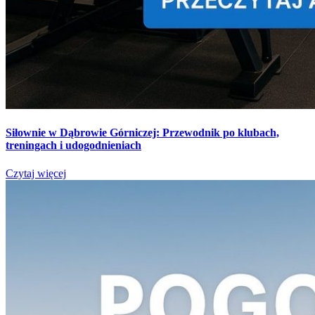
Siłownie w Dąbrowie Górniczej: Przewodnik po klubach,
treningach i udogodnieniach
Czytaj więcej