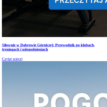
Siłownie w Dąbrowie Górniczej: Przewodnik po klubach,
treningach i udogodnieniach
Czytaj więcej